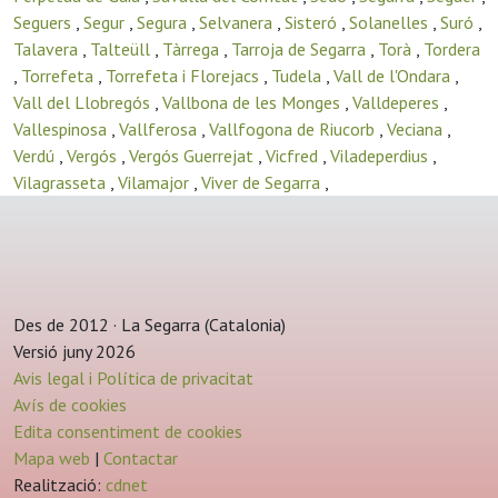
Seguers
,
Segur
,
Segura
,
Selvanera
,
Sisteró
,
Solanelles
,
Suró
,
Talavera
,
Talteüll
,
Tàrrega
,
Tarroja de Segarra
,
Torà
,
Tordera
,
Torrefeta
,
Torrefeta i Florejacs
,
Tudela
,
Vall de l'Ondara
,
Vall del Llobregós
,
Vallbona de les Monges
,
Valldeperes
,
Vallespinosa
,
Vallferosa
,
Vallfogona de Riucorb
,
Veciana
,
Verdú
,
Vergós
,
Vergós Guerrejat
,
Vicfred
,
Viladeperdius
,
Vilagrasseta
,
Vilamajor
,
Viver de Segarra
,
Des de 2012 · La Segarra (Catalonia)
Versió juny 2026
Avis legal i Política de privacitat
Avís de cookies
Edita consentiment de cookies
Mapa web
|
Contactar
Realització:
cdnet