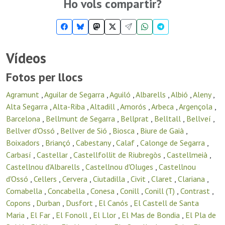
Ho vols compartir?
Vídeos
Fotos per llocs
Agramunt
,
Aguilar de Segarra
,
Aguiló
,
Albarells
,
Albió
,
Aleny
,
Alta Segarra
,
Alta-Riba
,
Altadill
,
Amorós
,
Arbeca
,
Argençola
,
Barcelona
,
Bellmunt de Segarra
,
Bellprat
,
Belltall
,
Bellveí
,
Bellver d'Ossó
,
Bellver de Sió
,
Biosca
,
Biure de Gaià
,
Boixadors
,
Briançó
,
Cabestany
,
Calaf
,
Calonge de Segarra
,
Carbasí
,
Castellar
,
Castellfollit de Riubregòs
,
Castellmeià
,
Castellnou d'Albarells
,
Castellnou d'Oluges
,
Castellnou
d'Ossó
,
Cellers
,
Cervera
,
Ciutadilla
,
Civit
,
Claret
,
Clariana
,
Comabella
,
Concabella
,
Conesa
,
Conill
,
Conill (T)
,
Contrast
,
Copons
,
Durban
,
Dusfort
,
El Canós
,
El Castell de Santa
Maria
,
El Far
,
El Fonoll
,
El Llor
,
El Mas de Bondia
,
El Pla de