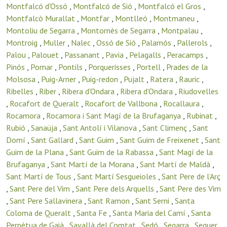
Montfalcó d'Ossó
,
Montfalcó de Sió
,
Montfalcó el Gros
,
Montfalcò Murallat
,
Montfar
,
Montlleó
,
Montmaneu
,
Montoliu de Segarra
,
Montornès de Segarra
,
Montpalau
,
Montroig
,
Muller
,
Nalec
,
Ossó de Sió
,
Palamós
,
Pallerols
,
Palou
,
Palouet
,
Passanant
,
Pavia
,
Pelagalls
,
Peracamps
,
Pinós
,
Pomar
,
Pontils
,
Porquerisses
,
Portell
,
Prades de la
Molsosa
,
Puig-Arner
,
Puig-redon
,
Pujalt
,
Ratera
,
Rauric
,
Ribelles
,
Riber
,
Ribera d'Ondara
,
Ribera d’Ondara
,
Riudovelles
,
Rocafort de Queralt
,
Rocafort de Vallbona
,
Rocallaura
,
Rocamora
,
Rocamora i Sant Magí de la Brufaganya
,
Rubinat
,
Rubió
,
Sanaüja
,
Sant Antolí i Vilanova
,
Sant Climenç
,
Sant
Domí
,
Sant Gallard
,
Sant Guim
,
Sant Guim de Freixenet
,
Sant
Guim de la Plana
,
Sant Guim de la Rabassa
,
Sant Magí de la
Brufaganya
,
Sant Martí de la Morana
,
Sant Martí de Maldà
,
Sant Martí de Tous
,
Sant Martí Sesgueioles
,
Sant Pere de l’Arç
,
Sant Pere del Vim
,
Sant Pere dels Arquells
,
Sant Pere des Vim
,
Sant Pere Sallavinera
,
Sant Ramon
,
Sant Serni
,
Santa
Coloma de Queralt
,
Santa Fe
,
Santa Maria del Camí
,
Santa
Perpètua de Gaià
,
Savallà del Comtat
,
Sedó
,
Segarra
,
Seguer
,