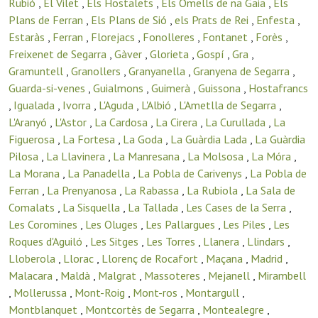
Rubió
,
El Vilet
,
Els Hostalets
,
Els Omells de na Gaia
,
Els
Plans de Ferran
,
Els Plans de Sió
,
els Prats de Rei
,
Enfesta
,
Estaràs
,
Ferran
,
Florejacs
,
Fonolleres
,
Fontanet
,
Forès
,
Freixenet de Segarra
,
Gàver
,
Glorieta
,
Gospí
,
Gra
,
Gramuntell
,
Granollers
,
Granyanella
,
Granyena de Segarra
,
Guarda-si-venes
,
Guialmons
,
Guimerà
,
Guissona
,
Hostafrancs
,
Igualada
,
Ivorra
,
L'Aguda
,
L'Albió
,
L'Ametlla de Segarra
,
L'Aranyó
,
L'Astor
,
La Cardosa
,
La Cirera
,
La Curullada
,
La
Figuerosa
,
La Fortesa
,
La Goda
,
La Guàrdia Lada
,
La Guàrdia
Pilosa
,
La Llavinera
,
La Manresana
,
La Molsosa
,
La Móra
,
La Morana
,
La Panadella
,
La Pobla de Carivenys
,
La Pobla de
Ferran
,
La Prenyanosa
,
La Rabassa
,
La Rubiola
,
La Sala de
Comalats
,
La Sisquella
,
La Tallada
,
Les Cases de la Serra
,
Les Coromines
,
Les Oluges
,
Les Pallargues
,
Les Piles
,
Les
Roques d'Aguiló
,
Les Sitges
,
Les Torres
,
Llanera
,
Llindars
,
Lloberola
,
Llorac
,
Llorenç de Rocafort
,
Maçana
,
Madrid
,
Malacara
,
Maldà
,
Malgrat
,
Massoteres
,
Mejanell
,
Mirambell
,
Mollerussa
,
Mont-Roig
,
Mont-ros
,
Montargull
,
Montblanquet
,
Montcortès de Segarra
,
Montealegre
,