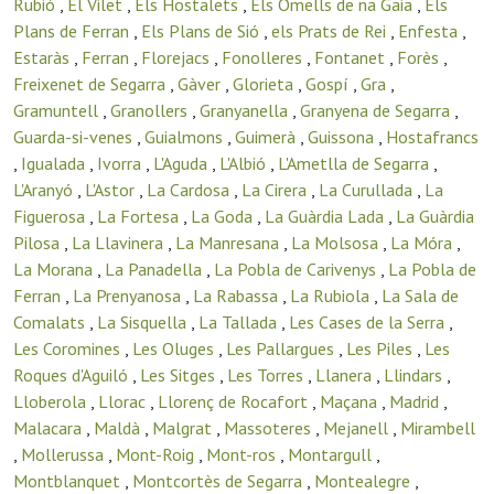
Rubió
,
El Vilet
,
Els Hostalets
,
Els Omells de na Gaia
,
Els
Plans de Ferran
,
Els Plans de Sió
,
els Prats de Rei
,
Enfesta
,
Estaràs
,
Ferran
,
Florejacs
,
Fonolleres
,
Fontanet
,
Forès
,
Freixenet de Segarra
,
Gàver
,
Glorieta
,
Gospí
,
Gra
,
Gramuntell
,
Granollers
,
Granyanella
,
Granyena de Segarra
,
Guarda-si-venes
,
Guialmons
,
Guimerà
,
Guissona
,
Hostafrancs
,
Igualada
,
Ivorra
,
L'Aguda
,
L'Albió
,
L'Ametlla de Segarra
,
L'Aranyó
,
L'Astor
,
La Cardosa
,
La Cirera
,
La Curullada
,
La
Figuerosa
,
La Fortesa
,
La Goda
,
La Guàrdia Lada
,
La Guàrdia
Pilosa
,
La Llavinera
,
La Manresana
,
La Molsosa
,
La Móra
,
La Morana
,
La Panadella
,
La Pobla de Carivenys
,
La Pobla de
Ferran
,
La Prenyanosa
,
La Rabassa
,
La Rubiola
,
La Sala de
Comalats
,
La Sisquella
,
La Tallada
,
Les Cases de la Serra
,
Les Coromines
,
Les Oluges
,
Les Pallargues
,
Les Piles
,
Les
Roques d'Aguiló
,
Les Sitges
,
Les Torres
,
Llanera
,
Llindars
,
Lloberola
,
Llorac
,
Llorenç de Rocafort
,
Maçana
,
Madrid
,
Malacara
,
Maldà
,
Malgrat
,
Massoteres
,
Mejanell
,
Mirambell
,
Mollerussa
,
Mont-Roig
,
Mont-ros
,
Montargull
,
Montblanquet
,
Montcortès de Segarra
,
Montealegre
,