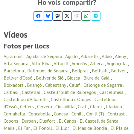
Ho vols compartir?
Vídeos
Fotos per llocs
Agramunt
,
Aguilar de Segarra
,
Aguiló
,
Albarells
,
Albió
,
Aleny
,
Alta Segarra
,
Alta-Riba
,
Altadill
,
Amorós
,
Arbeca
,
Argençola
,
Barcelona
,
Bellmunt de Segarra
,
Bellprat
,
Belltall
,
Bellveí
,
Bellver d'Ossó
,
Bellver de Sió
,
Biosca
,
Biure de Gaià
,
Boixadors
,
Briançó
,
Cabestany
,
Calaf
,
Calonge de Segarra
,
Carbasí
,
Castellar
,
Castellfollit de Riubregòs
,
Castellmeià
,
Castellnou d'Albarells
,
Castellnou d'Oluges
,
Castellnou
d'Ossó
,
Cellers
,
Cervera
,
Ciutadilla
,
Civit
,
Claret
,
Clariana
,
Comabella
,
Concabella
,
Conesa
,
Conill
,
Conill (T)
,
Contrast
,
Copons
,
Durban
,
Dusfort
,
El Canós
,
El Castell de Santa
Maria
,
El Far
,
El Fonoll
,
El Llor
,
El Mas de Bondia
,
El Pla de