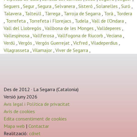
Seguers
,
Segur
,
Segura
,
Selvanera
,
Sisteró
,
Solanelles
,
Suró
,
Talavera
,
Talteüll
,
Tàrrega
,
Tarroja de Segarra
,
Torà
,
Tordera
,
Torrefeta
,
Torrefeta i Florejacs
,
Tudela
,
Vall de l'Ondara
,
Vall del Llobregós
,
Vallbona de les Monges
,
Valldeperes
,
Vallespinosa
,
Vallferosa
,
Vallfogona de Riucorb
,
Veciana
,
Verdú
,
Vergós
,
Vergós Guerrejat
,
Vicfred
,
Viladeperdius
,
Vilagrasseta
,
Vilamajor
,
Viver de Segarra
,
Des de 2012 · La Segarra (Catalonia)
Versió juny 2026
Avis legal i Política de privacitat
Avís de cookies
Edita consentiment de cookies
Mapa web
|
Contactar
Realització:
cdnet