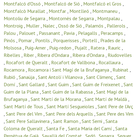
Montfalcó d'Ossó
,
Montfalcó de Sió
,
Montfalcó el Gros
,
Montfalcò Murallat
,
Montfar
,
Montlleó
,
Montmaneu
,
Montoliu de Segarra
,
Montornès de Segarra
,
Montpalau
,
Montroig
,
Muller
,
Nalec
,
Ossó de Sió
,
Palamós
,
Pallerols
,
Palou
,
Palouet
,
Passanant
,
Pavia
,
Pelagalls
,
Peracamps
,
Pinós
,
Pomar
,
Pontils
,
Porquerisses
,
Portell
,
Prades de la
Molsosa
,
Puig-Arner
,
Puig-redon
,
Pujalt
,
Ratera
,
Rauric
,
Ribelles
,
Riber
,
Ribera d'Ondara
,
Ribera d’Ondara
,
Riudovelles
,
Rocafort de Queralt
,
Rocafort de Vallbona
,
Rocallaura
,
Rocamora
,
Rocamora i Sant Magí de la Brufaganya
,
Rubinat
,
Rubió
,
Sanaüja
,
Sant Antolí i Vilanova
,
Sant Climenç
,
Sant
Domí
,
Sant Gallard
,
Sant Guim
,
Sant Guim de Freixenet
,
Sant
Guim de la Plana
,
Sant Guim de la Rabassa
,
Sant Magí de la
Brufaganya
,
Sant Martí de la Morana
,
Sant Martí de Maldà
,
Sant Martí de Tous
,
Sant Martí Sesgueioles
,
Sant Pere de l’Arç
,
Sant Pere del Vim
,
Sant Pere dels Arquells
,
Sant Pere des Vim
,
Sant Pere Sallavinera
,
Sant Ramon
,
Sant Serni
,
Santa
Coloma de Queralt
,
Santa Fe
,
Santa Maria del Camí
,
Santa
Perpètua de Gaià
,
Savallà del Comtat
,
Sedó
,
Segarra
,
Seguer
,