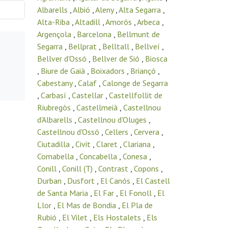
Albarells
,
Albió
,
Aleny
,
Alta Segarra
,
Alta-Riba
,
Altadill
,
Amorós
,
Arbeca
,
Argençola
,
Barcelona
,
Bellmunt de
Segarra
,
Bellprat
,
Belltall
,
Bellveí
,
Bellver d'Ossó
,
Bellver de Sió
,
Biosca
,
Biure de Gaià
,
Boixadors
,
Briançó
,
Cabestany
,
Calaf
,
Calonge de Segarra
,
Carbasí
,
Castellar
,
Castellfollit de
Riubregòs
,
Castellmeià
,
Castellnou
d'Albarells
,
Castellnou d'Oluges
,
Castellnou d'Ossó
,
Cellers
,
Cervera
,
Ciutadilla
,
Civit
,
Claret
,
Clariana
,
Comabella
,
Concabella
,
Conesa
,
Conill
,
Conill (T)
,
Contrast
,
Copons
,
Durban
,
Dusfort
,
El Canós
,
El Castell
de Santa Maria
,
El Far
,
El Fonoll
,
El
Llor
,
El Mas de Bondia
,
El Pla de
Rubió
,
El Vilet
,
Els Hostalets
,
Els