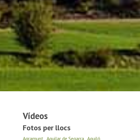
Vídeos
Fotos per llocs
Agramunt
,
Aguilar de Segarra
,
Aguiló
,