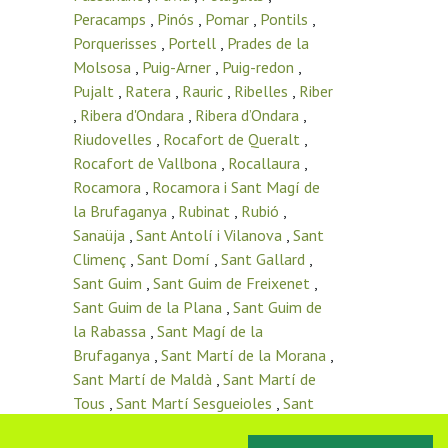
Peracamps
,
Pinós
,
Pomar
,
Pontils
,
Porquerisses
,
Portell
,
Prades de la
Molsosa
,
Puig-Arner
,
Puig-redon
,
Pujalt
,
Ratera
,
Rauric
,
Ribelles
,
Riber
,
Ribera d'Ondara
,
Ribera d’Ondara
,
Riudovelles
,
Rocafort de Queralt
,
Rocafort de Vallbona
,
Rocallaura
,
Rocamora
,
Rocamora i Sant Magí de
la Brufaganya
,
Rubinat
,
Rubió
,
Sanaüja
,
Sant Antolí i Vilanova
,
Sant
Climenç
,
Sant Domí
,
Sant Gallard
,
Sant Guim
,
Sant Guim de Freixenet
,
Sant Guim de la Plana
,
Sant Guim de
la Rabassa
,
Sant Magí de la
Brufaganya
,
Sant Martí de la Morana
,
Sant Martí de Maldà
,
Sant Martí de
Tous
,
Sant Martí Sesgueioles
,
Sant
Pere de l’Arç
,
Sant Pere del Vim
,
Sant