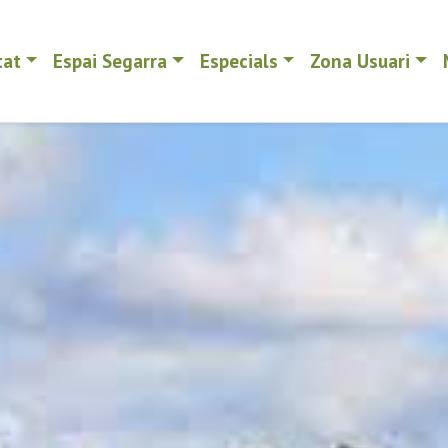
tat
Espai Segarra
Especials
Zona Usuari