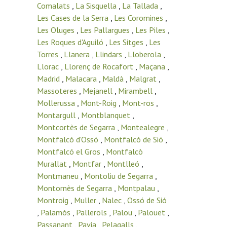
Comalats
,
La Sisquella
,
La Tallada
,
Les Cases de la Serra
,
Les Coromines
,
Les Oluges
,
Les Pallargues
,
Les Piles
,
Les Roques d'Aguiló
,
Les Sitges
,
Les
Torres
,
Llanera
,
Llindars
,
Lloberola
,
Llorac
,
Llorenç de Rocafort
,
Maçana
,
Madrid
,
Malacara
,
Maldà
,
Malgrat
,
Massoteres
,
Mejanell
,
Mirambell
,
Mollerussa
,
Mont-Roig
,
Mont-ros
,
Montargull
,
Montblanquet
,
Montcortès de Segarra
,
Montealegre
,
Montfalcó d'Ossó
,
Montfalcó de Sió
,
Montfalcó el Gros
,
Montfalcò
Murallat
,
Montfar
,
Montlleó
,
Montmaneu
,
Montoliu de Segarra
,
Montornès de Segarra
,
Montpalau
,
Montroig
,
Muller
,
Nalec
,
Ossó de Sió
,
Palamós
,
Pallerols
,
Palou
,
Palouet
,
Passanant
,
Pavia
,
Pelagalls
,