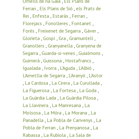
Omells de na Gaia
,
Els Plans de
Ferran
,
Els Plans de Sió
,
els Prats de
Rei
,
Enfesta
,
Estaràs
,
Ferran
,
Florejacs
,
Fonolleres
,
Fontanet
,
Forès
,
Freixenet de Segarra
,
Gàver
,
Glorieta
,
Gospí
,
Gra
,
Gramuntell
,
Granollers
,
Granyanella
,
Granyena de
Segarra
,
Guarda-si-venes
,
Guialmons
,
Guimerà
,
Guissona
,
Hostafrancs
,
Igualada
,
Ivorra
,
L'Aguda
,
L'Albió
,
L'Ametlla de Segarra
,
L'Aranyó
,
L'Astor
,
La Cardosa
,
La Cirera
,
La Curullada
,
La Figuerosa
,
La Fortesa
,
La Goda
,
La Guàrdia Lada
,
La Guàrdia Pilosa
,
La Llavinera
,
La Manresana
,
La
Molsosa
,
La Móra
,
La Morana
,
La
Panadella
,
La Pobla de Carivenys
,
La
Pobla de Ferran
,
La Prenyanosa
,
La
Rabassa
,
La Rubiola
,
La Sala de