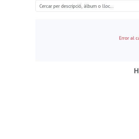
Error al 
H