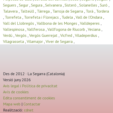
Seguers
,
Segur
,
Segura
,
Selvanera
,
Sisteró
,
Solanelles
,
Suró
,
Talavera
,
Talteüll
,
Tàrrega
,
Tarroja de Segarra
,
Torà
,
Tordera
,
Torrefeta
,
Torrefeta i Florejacs
,
Tudela
,
Vall de l'Ondara
,
Vall del Llobregós
,
Vallbona de les Monges
,
Valldeperes
,
Vallespinosa
,
Vallferosa
,
Vallfogona de Riucorb
,
Veciana
,
Verdú
,
Vergós
,
Vergós Guerrejat
,
Vicfred
,
Viladeperdius
,
Vilagrasseta
,
Vilamajor
,
Viver de Segarra
,
Des de 2012 · La Segarra (Catalonia)
Versió juny 2026
Avis legal i Política de privacitat
Avís de cookies
Edita consentiment de cookies
Mapa web
|
Contactar
Realització:
cdnet