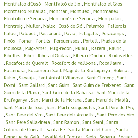
Montfalcó d'Ossó
,
Montfalcó de Sió
,
Montfalcó el Gros
,
Montfalcò Murallat
,
Montfar
,
Montlleó
,
Montmaneu
,
Montoliu de Segarra
,
Montornès de Segarra
,
Montpalau
,
Montroig
,
Muller
,
Nalec
,
Ossó de Sió
,
Palamós
,
Pallerols
,
Palou
,
Palouet
,
Passanant
,
Pavia
,
Pelagalls
,
Peracamps
,
Pinós
,
Pomar
,
Pontils
,
Porquerisses
,
Portell
,
Prades de la
Molsosa
,
Puig-Arner
,
Puig-redon
,
Pujalt
,
Ratera
,
Rauric
,
Ribelles
,
Riber
,
Ribera d'Ondara
,
Ribera d’Ondara
,
Riudovelles
,
Rocafort de Queralt
,
Rocafort de Vallbona
,
Rocallaura
,
Rocamora
,
Rocamora i Sant Magí de la Brufaganya
,
Rubinat
,
Rubió
,
Sanaüja
,
Sant Antolí i Vilanova
,
Sant Climenç
,
Sant
Domí
,
Sant Gallard
,
Sant Guim
,
Sant Guim de Freixenet
,
Sant
Guim de la Plana
,
Sant Guim de la Rabassa
,
Sant Magí de la
Brufaganya
,
Sant Martí de la Morana
,
Sant Martí de Maldà
,
Sant Martí de Tous
,
Sant Martí Sesgueioles
,
Sant Pere de l’Arç
,
Sant Pere del Vim
,
Sant Pere dels Arquells
,
Sant Pere des Vim
,
Sant Pere Sallavinera
,
Sant Ramon
,
Sant Serni
,
Santa
Coloma de Queralt
,
Santa Fe
,
Santa Maria del Camí
,
Santa
Perpètua de Gaià
,
Savallà del Comtat
,
Sedó
,
Segarra
,
Seguer
,