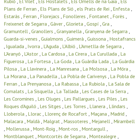
Rubió
,
El Vilet
,
Els Hostalets
,
Els Omells de na Gaia
,
Els
Plans de Ferran
,
Els Plans de Sió
,
els Prats de Rei
,
Enfesta
,
Estaràs
,
Ferran
,
Florejacs
,
Fonolleres
,
Fontanet
,
Forès
,
Freixenet de Segarra
,
Gàver
,
Glorieta
,
Gospí
,
Gra
,
Gramuntell
,
Granollers
,
Granyanella
,
Granyena de Segarra
,
Guarda-si-venes
,
Guialmons
,
Guimerà
,
Guissona
,
Hostafrancs
,
Igualada
,
Ivorra
,
L'Aguda
,
L'Albió
,
L'Ametlla de Segarra
,
L'Aranyó
,
L'Astor
,
La Cardosa
,
La Cirera
,
La Curullada
,
La
Figuerosa
,
La Fortesa
,
La Goda
,
La Guàrdia Lada
,
La Guàrdia
Pilosa
,
La Llavinera
,
La Manresana
,
La Molsosa
,
La Móra
,
La Morana
,
La Panadella
,
La Pobla de Carivenys
,
La Pobla de
Ferran
,
La Prenyanosa
,
La Rabassa
,
La Rubiola
,
La Sala de
Comalats
,
La Sisquella
,
La Tallada
,
Les Cases de la Serra
,
Les Coromines
,
Les Oluges
,
Les Pallargues
,
Les Piles
,
Les
Roques d'Aguiló
,
Les Sitges
,
Les Torres
,
Llanera
,
Llindars
,
Lloberola
,
Llorac
,
Llorenç de Rocafort
,
Maçana
,
Madrid
,
Malacara
,
Maldà
,
Malgrat
,
Massoteres
,
Mejanell
,
Mirambell
,
Mollerussa
,
Mont-Roig
,
Mont-ros
,
Montargull
,
Montblanquet
,
Montcortès de Segarra
,
Montealegre
,