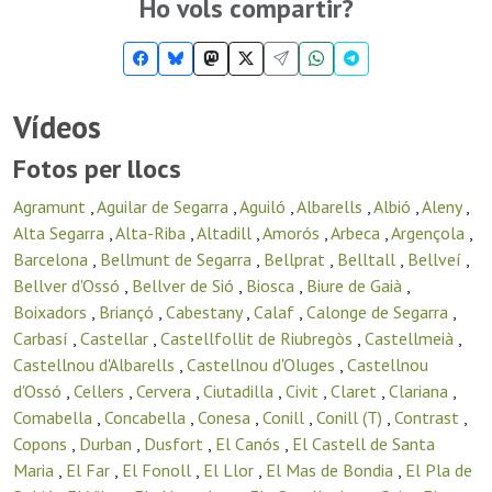
Ho vols compartir?
Vídeos
Fotos per llocs
Agramunt
,
Aguilar de Segarra
,
Aguiló
,
Albarells
,
Albió
,
Aleny
,
Alta Segarra
,
Alta-Riba
,
Altadill
,
Amorós
,
Arbeca
,
Argençola
,
Barcelona
,
Bellmunt de Segarra
,
Bellprat
,
Belltall
,
Bellveí
,
Bellver d'Ossó
,
Bellver de Sió
,
Biosca
,
Biure de Gaià
,
Boixadors
,
Briançó
,
Cabestany
,
Calaf
,
Calonge de Segarra
,
Carbasí
,
Castellar
,
Castellfollit de Riubregòs
,
Castellmeià
,
Castellnou d'Albarells
,
Castellnou d'Oluges
,
Castellnou
d'Ossó
,
Cellers
,
Cervera
,
Ciutadilla
,
Civit
,
Claret
,
Clariana
,
Comabella
,
Concabella
,
Conesa
,
Conill
,
Conill (T)
,
Contrast
,
Copons
,
Durban
,
Dusfort
,
El Canós
,
El Castell de Santa
Maria
,
El Far
,
El Fonoll
,
El Llor
,
El Mas de Bondia
,
El Pla de