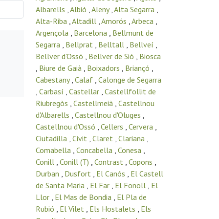
Albarells
,
Albió
,
Aleny
,
Alta Segarra
,
Alta-Riba
,
Altadill
,
Amorós
,
Arbeca
,
Argençola
,
Barcelona
,
Bellmunt de
Segarra
,
Bellprat
,
Belltall
,
Bellveí
,
Bellver d'Ossó
,
Bellver de Sió
,
Biosca
,
Biure de Gaià
,
Boixadors
,
Briançó
,
Cabestany
,
Calaf
,
Calonge de Segarra
,
Carbasí
,
Castellar
,
Castellfollit de
Riubregòs
,
Castellmeià
,
Castellnou
d'Albarells
,
Castellnou d'Oluges
,
Castellnou d'Ossó
,
Cellers
,
Cervera
,
Ciutadilla
,
Civit
,
Claret
,
Clariana
,
Comabella
,
Concabella
,
Conesa
,
Conill
,
Conill (T)
,
Contrast
,
Copons
,
Durban
,
Dusfort
,
El Canós
,
El Castell
de Santa Maria
,
El Far
,
El Fonoll
,
El
Llor
,
El Mas de Bondia
,
El Pla de
Rubió
,
El Vilet
,
Els Hostalets
,
Els