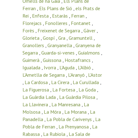
Omells de na Gaia
,
Els Plans de
Ferran
,
Els Plans de Sió
,
els Prats de
Rei
,
Enfesta
,
Estaràs
,
Ferran
,
Florejacs
,
Fonolleres
,
Fontanet
,
Forès
,
Freixenet de Segarra
,
Gàver
,
Glorieta
,
Gospí
,
Gra
,
Gramuntell
,
Granollers
,
Granyanella
,
Granyena de
Segarra
,
Guarda-si-venes
,
Guialmons
,
Guimerà
,
Guissona
,
Hostafrancs
,
Igualada
,
Ivorra
,
L'Aguda
,
L'Albió
,
L'Ametlla de Segarra
,
L'Aranyó
,
L'Astor
,
La Cardosa
,
La Cirera
,
La Curullada
,
La Figuerosa
,
La Fortesa
,
La Goda
,
La Guàrdia Lada
,
La Guàrdia Pilosa
,
La Llavinera
,
La Manresana
,
La
Molsosa
,
La Móra
,
La Morana
,
La
Panadella
,
La Pobla de Carivenys
,
La
Pobla de Ferran
,
La Prenyanosa
,
La
Rabassa
,
La Rubiola
,
La Sala de