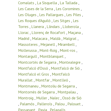
Comalats
,
La Sisquella
,
La Tallada
,
Les Cases de la Serra
,
Les Coromines
,
Les Oluges
,
Les Pallargues
,
Les Piles
,
Les Roques d'Aguiló
,
Les Sitges
,
Les
Torres
,
Llanera
,
Llindars
,
Lloberola
,
Llorac
,
Llorenç de Rocafort
,
Maçana
,
Madrid
,
Malacara
,
Maldà
,
Malgrat
,
Massoteres
,
Mejanell
,
Mirambell
,
Mollerussa
,
Mont-Roig
,
Mont-ros
,
Montargull
,
Montblanquet
,
Montcortès de Segarra
,
Montealegre
,
Montfalcó d'Ossó
,
Montfalcó de Sió
,
Montfalcó el Gros
,
Montfalcò
Murallat
,
Montfar
,
Montlleó
,
Montmaneu
,
Montoliu de Segarra
,
Montornès de Segarra
,
Montpalau
,
Montroig
,
Muller
,
Nalec
,
Ossó de Sió
,
Palamós
,
Pallerols
,
Palou
,
Palouet
,
Passanant
,
Pavia
,
Pelagalls
,