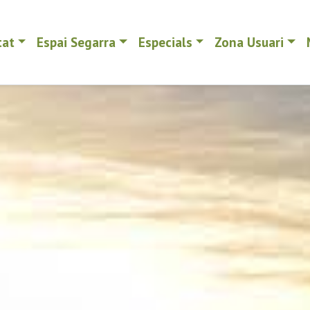
tat
Espai Segarra
Especials
Zona Usuari