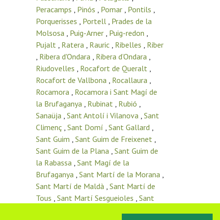
Peracamps
,
Pinós
,
Pomar
,
Pontils
,
Porquerisses
,
Portell
,
Prades de la
Molsosa
,
Puig-Arner
,
Puig-redon
,
Pujalt
,
Ratera
,
Rauric
,
Ribelles
,
Riber
,
Ribera d'Ondara
,
Ribera d’Ondara
,
Riudovelles
,
Rocafort de Queralt
,
Rocafort de Vallbona
,
Rocallaura
,
Rocamora
,
Rocamora i Sant Magí de
la Brufaganya
,
Rubinat
,
Rubió
,
Sanaüja
,
Sant Antolí i Vilanova
,
Sant
Climenç
,
Sant Domí
,
Sant Gallard
,
Sant Guim
,
Sant Guim de Freixenet
,
Sant Guim de la Plana
,
Sant Guim de
la Rabassa
,
Sant Magí de la
Brufaganya
,
Sant Martí de la Morana
,
Sant Martí de Maldà
,
Sant Martí de
Tous
,
Sant Martí Sesgueioles
,
Sant
Pere de l’Arç
,
Sant Pere del Vim
,
Sant