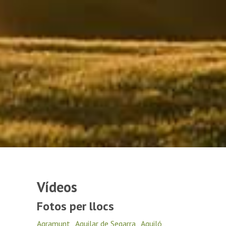
Vídeos
Fotos per llocs
Agramunt
,
Aguilar de Segarra
,
Aguiló
,