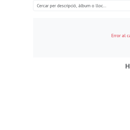
Error al 
H