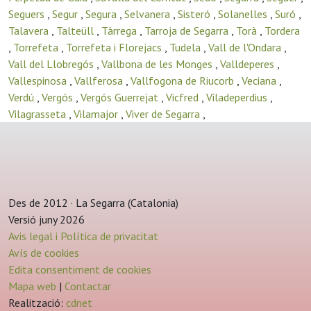
Seguers
,
Segur
,
Segura
,
Selvanera
,
Sisteró
,
Solanelles
,
Suró
,
Talavera
,
Talteüll
,
Tàrrega
,
Tarroja de Segarra
,
Torà
,
Tordera
,
Torrefeta
,
Torrefeta i Florejacs
,
Tudela
,
Vall de l'Ondara
,
Vall del Llobregós
,
Vallbona de les Monges
,
Valldeperes
,
Vallespinosa
,
Vallferosa
,
Vallfogona de Riucorb
,
Veciana
,
Verdú
,
Vergós
,
Vergós Guerrejat
,
Vicfred
,
Viladeperdius
,
Vilagrasseta
,
Vilamajor
,
Viver de Segarra
,
Des de 2012 · La Segarra (Catalonia)
Versió juny 2026
Avis legal i Política de privacitat
Avís de cookies
Edita consentiment de cookies
Mapa web
|
Contactar
Realització:
cdnet