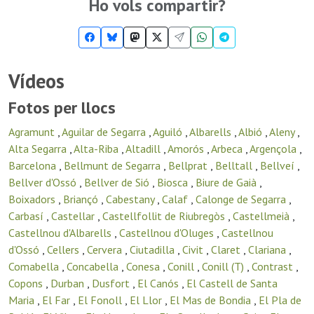
Ho vols compartir?
Vídeos
Fotos per llocs
Agramunt
,
Aguilar de Segarra
,
Aguiló
,
Albarells
,
Albió
,
Aleny
,
Alta Segarra
,
Alta-Riba
,
Altadill
,
Amorós
,
Arbeca
,
Argençola
,
Barcelona
,
Bellmunt de Segarra
,
Bellprat
,
Belltall
,
Bellveí
,
Bellver d'Ossó
,
Bellver de Sió
,
Biosca
,
Biure de Gaià
,
Boixadors
,
Briançó
,
Cabestany
,
Calaf
,
Calonge de Segarra
,
Carbasí
,
Castellar
,
Castellfollit de Riubregòs
,
Castellmeià
,
Castellnou d'Albarells
,
Castellnou d'Oluges
,
Castellnou
d'Ossó
,
Cellers
,
Cervera
,
Ciutadilla
,
Civit
,
Claret
,
Clariana
,
Comabella
,
Concabella
,
Conesa
,
Conill
,
Conill (T)
,
Contrast
,
Copons
,
Durban
,
Dusfort
,
El Canós
,
El Castell de Santa
Maria
,
El Far
,
El Fonoll
,
El Llor
,
El Mas de Bondia
,
El Pla de