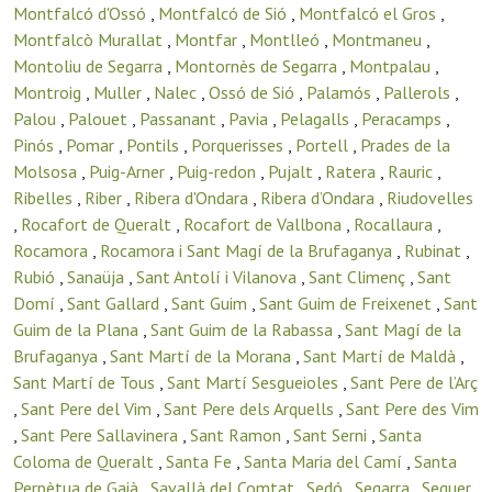
Montfalcó d'Ossó
,
Montfalcó de Sió
,
Montfalcó el Gros
,
Montfalcò Murallat
,
Montfar
,
Montlleó
,
Montmaneu
,
Montoliu de Segarra
,
Montornès de Segarra
,
Montpalau
,
Montroig
,
Muller
,
Nalec
,
Ossó de Sió
,
Palamós
,
Pallerols
,
Palou
,
Palouet
,
Passanant
,
Pavia
,
Pelagalls
,
Peracamps
,
Pinós
,
Pomar
,
Pontils
,
Porquerisses
,
Portell
,
Prades de la
Molsosa
,
Puig-Arner
,
Puig-redon
,
Pujalt
,
Ratera
,
Rauric
,
Ribelles
,
Riber
,
Ribera d'Ondara
,
Ribera d’Ondara
,
Riudovelles
,
Rocafort de Queralt
,
Rocafort de Vallbona
,
Rocallaura
,
Rocamora
,
Rocamora i Sant Magí de la Brufaganya
,
Rubinat
,
Rubió
,
Sanaüja
,
Sant Antolí i Vilanova
,
Sant Climenç
,
Sant
Domí
,
Sant Gallard
,
Sant Guim
,
Sant Guim de Freixenet
,
Sant
Guim de la Plana
,
Sant Guim de la Rabassa
,
Sant Magí de la
Brufaganya
,
Sant Martí de la Morana
,
Sant Martí de Maldà
,
Sant Martí de Tous
,
Sant Martí Sesgueioles
,
Sant Pere de l’Arç
,
Sant Pere del Vim
,
Sant Pere dels Arquells
,
Sant Pere des Vim
,
Sant Pere Sallavinera
,
Sant Ramon
,
Sant Serni
,
Santa
Coloma de Queralt
,
Santa Fe
,
Santa Maria del Camí
,
Santa
Perpètua de Gaià
,
Savallà del Comtat
,
Sedó
,
Segarra
,
Seguer
,