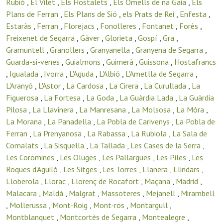
Rubió
,
El Vilet
,
Els Hostalets
,
Els Omells de na Gaia
,
Els
Plans de Ferran
,
Els Plans de Sió
,
els Prats de Rei
,
Enfesta
,
Estaràs
,
Ferran
,
Florejacs
,
Fonolleres
,
Fontanet
,
Forès
,
Freixenet de Segarra
,
Gàver
,
Glorieta
,
Gospí
,
Gra
,
Gramuntell
,
Granollers
,
Granyanella
,
Granyena de Segarra
,
Guarda-si-venes
,
Guialmons
,
Guimerà
,
Guissona
,
Hostafrancs
,
Igualada
,
Ivorra
,
L'Aguda
,
L'Albió
,
L'Ametlla de Segarra
,
L'Aranyó
,
L'Astor
,
La Cardosa
,
La Cirera
,
La Curullada
,
La
Figuerosa
,
La Fortesa
,
La Goda
,
La Guàrdia Lada
,
La Guàrdia
Pilosa
,
La Llavinera
,
La Manresana
,
La Molsosa
,
La Móra
,
La Morana
,
La Panadella
,
La Pobla de Carivenys
,
La Pobla de
Ferran
,
La Prenyanosa
,
La Rabassa
,
La Rubiola
,
La Sala de
Comalats
,
La Sisquella
,
La Tallada
,
Les Cases de la Serra
,
Les Coromines
,
Les Oluges
,
Les Pallargues
,
Les Piles
,
Les
Roques d'Aguiló
,
Les Sitges
,
Les Torres
,
Llanera
,
Llindars
,
Lloberola
,
Llorac
,
Llorenç de Rocafort
,
Maçana
,
Madrid
,
Malacara
,
Maldà
,
Malgrat
,
Massoteres
,
Mejanell
,
Mirambell
,
Mollerussa
,
Mont-Roig
,
Mont-ros
,
Montargull
,
Montblanquet
,
Montcortès de Segarra
,
Montealegre
,