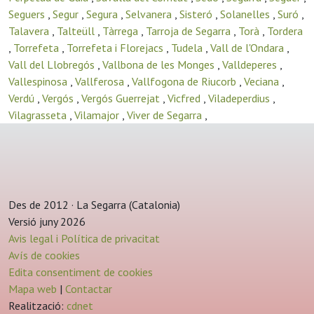
Seguers
,
Segur
,
Segura
,
Selvanera
,
Sisteró
,
Solanelles
,
Suró
,
Talavera
,
Talteüll
,
Tàrrega
,
Tarroja de Segarra
,
Torà
,
Tordera
,
Torrefeta
,
Torrefeta i Florejacs
,
Tudela
,
Vall de l'Ondara
,
Vall del Llobregós
,
Vallbona de les Monges
,
Valldeperes
,
Vallespinosa
,
Vallferosa
,
Vallfogona de Riucorb
,
Veciana
,
Verdú
,
Vergós
,
Vergós Guerrejat
,
Vicfred
,
Viladeperdius
,
Vilagrasseta
,
Vilamajor
,
Viver de Segarra
,
Des de 2012 · La Segarra (Catalonia)
Versió juny 2026
Avis legal i Política de privacitat
Avís de cookies
Edita consentiment de cookies
Mapa web
|
Contactar
Realització:
cdnet