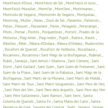
Montfalcó d'Ossó
,
Montfalcó de Sió
,
Montfalcó el Gros
,
Montfalcò Murallat
,
Montfar
,
Montlleó
,
Montmaneu
,
Montoliu de Segarra
,
Montornès de Segarra
,
Montpalau
,
Montroig
,
Muller
,
Nalec
,
Ossó de Sió
,
Palamós
,
Pallerols
,
Palou
,
Palouet
,
Passanant
,
Pavia
,
Pelagalls
,
Peracamps
,
Pinós
,
Pomar
,
Pontils
,
Porquerisses
,
Portell
,
Prades de la
Molsosa
,
Puig-Arner
,
Puig-redon
,
Pujalt
,
Ratera
,
Rauric
,
Ribelles
,
Riber
,
Ribera d'Ondara
,
Ribera d’Ondara
,
Riudovelles
,
Rocafort de Queralt
,
Rocafort de Vallbona
,
Rocallaura
,
Rocamora
,
Rocamora i Sant Magí de la Brufaganya
,
Rubinat
,
Rubió
,
Sanaüja
,
Sant Antolí i Vilanova
,
Sant Climenç
,
Sant
Domí
,
Sant Gallard
,
Sant Guim
,
Sant Guim de Freixenet
,
Sant
Guim de la Plana
,
Sant Guim de la Rabassa
,
Sant Magí de la
Brufaganya
,
Sant Martí de la Morana
,
Sant Martí de Maldà
,
Sant Martí de Tous
,
Sant Martí Sesgueioles
,
Sant Pere de l’Arç
,
Sant Pere del Vim
,
Sant Pere dels Arquells
,
Sant Pere des Vim
,
Sant Pere Sallavinera
,
Sant Ramon
,
Sant Serni
,
Santa
Coloma de Queralt
,
Santa Fe
,
Santa Maria del Camí
,
Santa
Perpètua de Gaià
,
Savallà del Comtat
,
Sedó
,
Segarra
,
Seguer
,