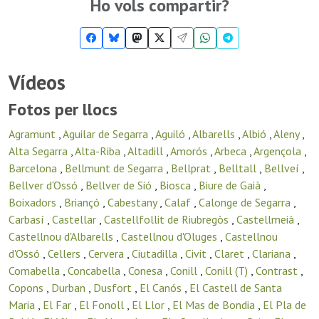
Ho vols compartir?
Vídeos
Fotos per llocs
Agramunt
,
Aguilar de Segarra
,
Aguiló
,
Albarells
,
Albió
,
Aleny
,
Alta Segarra
,
Alta-Riba
,
Altadill
,
Amorós
,
Arbeca
,
Argençola
,
Barcelona
,
Bellmunt de Segarra
,
Bellprat
,
Belltall
,
Bellveí
,
Bellver d'Ossó
,
Bellver de Sió
,
Biosca
,
Biure de Gaià
,
Boixadors
,
Briançó
,
Cabestany
,
Calaf
,
Calonge de Segarra
,
Carbasí
,
Castellar
,
Castellfollit de Riubregòs
,
Castellmeià
,
Castellnou d'Albarells
,
Castellnou d'Oluges
,
Castellnou
d'Ossó
,
Cellers
,
Cervera
,
Ciutadilla
,
Civit
,
Claret
,
Clariana
,
Comabella
,
Concabella
,
Conesa
,
Conill
,
Conill (T)
,
Contrast
,
Copons
,
Durban
,
Dusfort
,
El Canós
,
El Castell de Santa
Maria
,
El Far
,
El Fonoll
,
El Llor
,
El Mas de Bondia
,
El Pla de