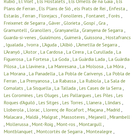
Rubió
,
El Vilet
,
Els Hostalets
,
Els Omells de na Gaia
,
Els
Plans de Ferran
,
Els Plans de Sió
,
els Prats de Rei
,
Enfesta
,
Estaràs
,
Ferran
,
Florejacs
,
Fonolleres
,
Fontanet
,
Forès
,
Freixenet de Segarra
,
Gàver
,
Glorieta
,
Gospí
,
Gra
,
Gramuntell
,
Granollers
,
Granyanella
,
Granyena de Segarra
,
Guarda-si-venes
,
Guialmons
,
Guimerà
,
Guissona
,
Hostafrancs
,
Igualada
,
Ivorra
,
L'Aguda
,
L'Albió
,
L'Ametlla de Segarra
,
L'Aranyó
,
L'Astor
,
La Cardosa
,
La Cirera
,
La Curullada
,
La
Figuerosa
,
La Fortesa
,
La Goda
,
La Guàrdia Lada
,
La Guàrdia
Pilosa
,
La Llavinera
,
La Manresana
,
La Molsosa
,
La Móra
,
La Morana
,
La Panadella
,
La Pobla de Carivenys
,
La Pobla de
Ferran
,
La Prenyanosa
,
La Rabassa
,
La Rubiola
,
La Sala de
Comalats
,
La Sisquella
,
La Tallada
,
Les Cases de la Serra
,
Les Coromines
,
Les Oluges
,
Les Pallargues
,
Les Piles
,
Les
Roques d'Aguiló
,
Les Sitges
,
Les Torres
,
Llanera
,
Llindars
,
Lloberola
,
Llorac
,
Llorenç de Rocafort
,
Maçana
,
Madrid
,
Malacara
,
Maldà
,
Malgrat
,
Massoteres
,
Mejanell
,
Mirambell
,
Mollerussa
,
Mont-Roig
,
Mont-ros
,
Montargull
,
Montblanquet
,
Montcortès de Segarra
,
Montealegre
,