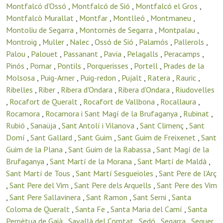
Montfalcó d'Ossó
,
Montfalcó de Sió
,
Montfalcó el Gros
,
Montfalcò Murallat
,
Montfar
,
Montlleó
,
Montmaneu
,
Montoliu de Segarra
,
Montornès de Segarra
,
Montpalau
,
Montroig
,
Muller
,
Nalec
,
Ossó de Sió
,
Palamós
,
Pallerols
,
Palou
,
Palouet
,
Passanant
,
Pavia
,
Pelagalls
,
Peracamps
,
Pinós
,
Pomar
,
Pontils
,
Porquerisses
,
Portell
,
Prades de la
Molsosa
,
Puig-Arner
,
Puig-redon
,
Pujalt
,
Ratera
,
Rauric
,
Ribelles
,
Riber
,
Ribera d'Ondara
,
Ribera d’Ondara
,
Riudovelles
,
Rocafort de Queralt
,
Rocafort de Vallbona
,
Rocallaura
,
Rocamora
,
Rocamora i Sant Magí de la Brufaganya
,
Rubinat
,
Rubió
,
Sanaüja
,
Sant Antolí i Vilanova
,
Sant Climenç
,
Sant
Domí
,
Sant Gallard
,
Sant Guim
,
Sant Guim de Freixenet
,
Sant
Guim de la Plana
,
Sant Guim de la Rabassa
,
Sant Magí de la
Brufaganya
,
Sant Martí de la Morana
,
Sant Martí de Maldà
,
Sant Martí de Tous
,
Sant Martí Sesgueioles
,
Sant Pere de l’Arç
,
Sant Pere del Vim
,
Sant Pere dels Arquells
,
Sant Pere des Vim
,
Sant Pere Sallavinera
,
Sant Ramon
,
Sant Serni
,
Santa
Coloma de Queralt
,
Santa Fe
,
Santa Maria del Camí
,
Santa
Perpètua de Gaià
,
Savallà del Comtat
,
Sedó
,
Segarra
,
Seguer
,