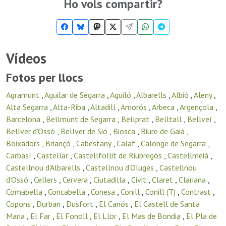
Ho vols compartir?
Vídeos
Fotos per llocs
Agramunt
,
Aguilar de Segarra
,
Aguiló
,
Albarells
,
Albió
,
Aleny
,
Alta Segarra
,
Alta-Riba
,
Altadill
,
Amorós
,
Arbeca
,
Argençola
,
Barcelona
,
Bellmunt de Segarra
,
Bellprat
,
Belltall
,
Bellveí
,
Bellver d'Ossó
,
Bellver de Sió
,
Biosca
,
Biure de Gaià
,
Boixadors
,
Briançó
,
Cabestany
,
Calaf
,
Calonge de Segarra
,
Carbasí
,
Castellar
,
Castellfollit de Riubregòs
,
Castellmeià
,
Castellnou d'Albarells
,
Castellnou d'Oluges
,
Castellnou
d'Ossó
,
Cellers
,
Cervera
,
Ciutadilla
,
Civit
,
Claret
,
Clariana
,
Comabella
,
Concabella
,
Conesa
,
Conill
,
Conill (T)
,
Contrast
,
Copons
,
Durban
,
Dusfort
,
El Canós
,
El Castell de Santa
Maria
,
El Far
,
El Fonoll
,
El Llor
,
El Mas de Bondia
,
El Pla de