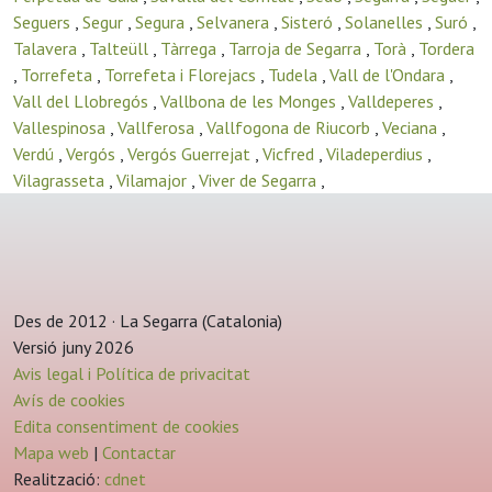
Seguers
,
Segur
,
Segura
,
Selvanera
,
Sisteró
,
Solanelles
,
Suró
,
Talavera
,
Talteüll
,
Tàrrega
,
Tarroja de Segarra
,
Torà
,
Tordera
,
Torrefeta
,
Torrefeta i Florejacs
,
Tudela
,
Vall de l'Ondara
,
Vall del Llobregós
,
Vallbona de les Monges
,
Valldeperes
,
Vallespinosa
,
Vallferosa
,
Vallfogona de Riucorb
,
Veciana
,
Verdú
,
Vergós
,
Vergós Guerrejat
,
Vicfred
,
Viladeperdius
,
Vilagrasseta
,
Vilamajor
,
Viver de Segarra
,
Des de 2012 · La Segarra (Catalonia)
Versió juny 2026
Avis legal i Política de privacitat
Avís de cookies
Edita consentiment de cookies
Mapa web
|
Contactar
Realització:
cdnet