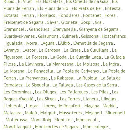
Rubió
,
El Vilet
,
Els Hostalets
,
Els Omells de na Gaia
,
Els
Plans de Ferran
,
Els Plans de Sió
,
els Prats de Rei
,
Enfesta
,
Estaràs
,
Ferran
,
Florejacs
,
Fonolleres
,
Fontanet
,
Forès
,
Freixenet de Segarra
,
Gàver
,
Glorieta
,
Gospí
,
Gra
,
Gramuntell
,
Granollers
,
Granyanella
,
Granyena de Segarra
,
Guarda-si-venes
,
Guialmons
,
Guimerà
,
Guissona
,
Hostafrancs
,
Igualada
,
Ivorra
,
L'Aguda
,
L'Albió
,
L'Ametlla de Segarra
,
L'Aranyó
,
L'Astor
,
La Cardosa
,
La Cirera
,
La Curullada
,
La
Figuerosa
,
La Fortesa
,
La Goda
,
La Guàrdia Lada
,
La Guàrdia
Pilosa
,
La Llavinera
,
La Manresana
,
La Molsosa
,
La Móra
,
La Morana
,
La Panadella
,
La Pobla de Carivenys
,
La Pobla de
Ferran
,
La Prenyanosa
,
La Rabassa
,
La Rubiola
,
La Sala de
Comalats
,
La Sisquella
,
La Tallada
,
Les Cases de la Serra
,
Les Coromines
,
Les Oluges
,
Les Pallargues
,
Les Piles
,
Les
Roques d'Aguiló
,
Les Sitges
,
Les Torres
,
Llanera
,
Llindars
,
Lloberola
,
Llorac
,
Llorenç de Rocafort
,
Maçana
,
Madrid
,
Malacara
,
Maldà
,
Malgrat
,
Massoteres
,
Mejanell
,
Mirambell
,
Mollerussa
,
Mont-Roig
,
Mont-ros
,
Montargull
,
Montblanquet
,
Montcortès de Segarra
,
Montealegre
,