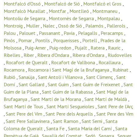
Montfalcó d'Ossó
,
Montfalcó de Sió
,
Montfalcó el Gros
,
Montfalcò Murallat
,
Montfar
,
Montlleó
,
Montmaneu
,
Montoliu de Segarra
,
Montornès de Segarra
,
Montpalau
,
Montroig
,
Muller
,
Nalec
,
Ossó de Sió
,
Palamós
,
Pallerols
,
Palou
,
Palouet
,
Passanant
,
Pavia
,
Pelagalls
,
Peracamps
,
Pinós
,
Pomar
,
Pontils
,
Porquerisses
,
Portell
,
Prades de la
Molsosa
,
Puig-Arner
,
Puig-redon
,
Pujalt
,
Ratera
,
Rauric
,
Ribelles
,
Riber
,
Ribera d'Ondara
,
Ribera d’Ondara
,
Riudovelles
,
Rocafort de Queralt
,
Rocafort de Vallbona
,
Rocallaura
,
Rocamora
,
Rocamora i Sant Magí de la Brufaganya
,
Rubinat
,
Rubió
,
Sanaüja
,
Sant Antolí i Vilanova
,
Sant Climenç
,
Sant
Domí
,
Sant Gallard
,
Sant Guim
,
Sant Guim de Freixenet
,
Sant
Guim de la Plana
,
Sant Guim de la Rabassa
,
Sant Magí de la
Brufaganya
,
Sant Martí de la Morana
,
Sant Martí de Maldà
,
Sant Martí de Tous
,
Sant Martí Sesgueioles
,
Sant Pere de l’Arç
,
Sant Pere del Vim
,
Sant Pere dels Arquells
,
Sant Pere des Vim
,
Sant Pere Sallavinera
,
Sant Ramon
,
Sant Serni
,
Santa
Coloma de Queralt
,
Santa Fe
,
Santa Maria del Camí
,
Santa
Perpètua de Gaià
,
Savallà del Comtat
,
Sedó
,
Segarra
,
Seguer
,