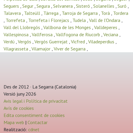
Seguers
,
Segur
,
Segura
,
Selvanera
,
Sisteró
,
Solanelles
,
Suró
,
Talavera
,
Talteüll
,
Tàrrega
,
Tarroja de Segarra
,
Torà
,
Tordera
,
Torrefeta
,
Torrefeta i Florejacs
,
Tudela
,
Vall de l'Ondara
,
Vall del Llobregós
,
Vallbona de les Monges
,
Valldeperes
,
Vallespinosa
,
Vallferosa
,
Vallfogona de Riucorb
,
Veciana
,
Verdú
,
Vergós
,
Vergós Guerrejat
,
Vicfred
,
Viladeperdius
,
Vilagrasseta
,
Vilamajor
,
Viver de Segarra
,
Des de 2012 · La Segarra (Catalonia)
Versió juny 2026
Avis legal i Política de privacitat
Avís de cookies
Edita consentiment de cookies
Mapa web
|
Contactar
Realització:
cdnet