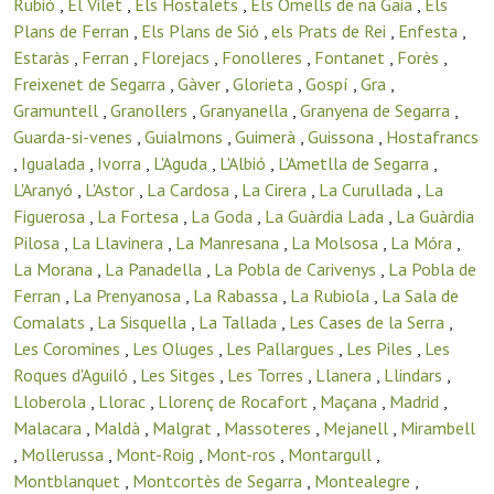
Rubió
,
El Vilet
,
Els Hostalets
,
Els Omells de na Gaia
,
Els
Plans de Ferran
,
Els Plans de Sió
,
els Prats de Rei
,
Enfesta
,
Estaràs
,
Ferran
,
Florejacs
,
Fonolleres
,
Fontanet
,
Forès
,
Freixenet de Segarra
,
Gàver
,
Glorieta
,
Gospí
,
Gra
,
Gramuntell
,
Granollers
,
Granyanella
,
Granyena de Segarra
,
Guarda-si-venes
,
Guialmons
,
Guimerà
,
Guissona
,
Hostafrancs
,
Igualada
,
Ivorra
,
L'Aguda
,
L'Albió
,
L'Ametlla de Segarra
,
L'Aranyó
,
L'Astor
,
La Cardosa
,
La Cirera
,
La Curullada
,
La
Figuerosa
,
La Fortesa
,
La Goda
,
La Guàrdia Lada
,
La Guàrdia
Pilosa
,
La Llavinera
,
La Manresana
,
La Molsosa
,
La Móra
,
La Morana
,
La Panadella
,
La Pobla de Carivenys
,
La Pobla de
Ferran
,
La Prenyanosa
,
La Rabassa
,
La Rubiola
,
La Sala de
Comalats
,
La Sisquella
,
La Tallada
,
Les Cases de la Serra
,
Les Coromines
,
Les Oluges
,
Les Pallargues
,
Les Piles
,
Les
Roques d'Aguiló
,
Les Sitges
,
Les Torres
,
Llanera
,
Llindars
,
Lloberola
,
Llorac
,
Llorenç de Rocafort
,
Maçana
,
Madrid
,
Malacara
,
Maldà
,
Malgrat
,
Massoteres
,
Mejanell
,
Mirambell
,
Mollerussa
,
Mont-Roig
,
Mont-ros
,
Montargull
,
Montblanquet
,
Montcortès de Segarra
,
Montealegre
,