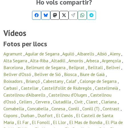
Ho vols compartir?
Vídeos
Fotos per llocs
Agramunt
,
Aguilar de Segarra
,
Aguiló
,
Albarells
,
Albió
,
Aleny
,
Alta Segarra
,
Alta-Riba
,
Altadill
,
Amorós
,
Arbeca
,
Argençola
,
Barcelona
,
Bellmunt de Segarra
,
Bellprat
,
Belltall
,
Bellveí
,
Bellver d'Ossó
,
Bellver de Sió
,
Biosca
,
Biure de Gaià
,
Boixadors
,
Briançó
,
Cabestany
,
Calaf
,
Calonge de Segarra
,
Carbasí
,
Castellar
,
Castellfollit de Riubregòs
,
Castellmeià
,
Castellnou d'Albarells
,
Castellnou d'Oluges
,
Castellnou
d'Ossó
,
Cellers
,
Cervera
,
Ciutadilla
,
Civit
,
Claret
,
Clariana
,
Comabella
,
Concabella
,
Conesa
,
Conill
,
Conill (T)
,
Contrast
,
Copons
,
Durban
,
Dusfort
,
El Canós
,
El Castell de Santa
Maria
,
El Far
,
El Fonoll
,
El Llor
,
El Mas de Bondia
,
El Pla de