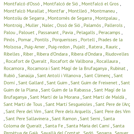
Montfalcó d'Ossó
,
Montfalcó de Sió
,
Montfalcó el Gros
,
Montfalcò Murallat
,
Montfar
,
Montlleó
,
Montmaneu
,
Montoliu de Segarra
,
Montornès de Segarra
,
Montpalau
,
Montroig
,
Muller
,
Nalec
,
Ossó de Sió
,
Palamós
,
Pallerols
,
Palou
,
Palouet
,
Passanant
,
Pavia
,
Pelagalls
,
Peracamps
,
Pinós
,
Pomar
,
Pontils
,
Porquerisses
,
Portell
,
Prades de la
Molsosa
,
Puig-Arner
,
Puig-redon
,
Pujalt
,
Ratera
,
Rauric
,
Ribelles
,
Riber
,
Ribera d'Ondara
,
Ribera d’Ondara
,
Riudovelles
,
Rocafort de Queralt
,
Rocafort de Vallbona
,
Rocallaura
,
Rocamora
,
Rocamora i Sant Magí de la Brufaganya
,
Rubinat
,
Rubió
,
Sanaüja
,
Sant Antolí i Vilanova
,
Sant Climenç
,
Sant
Domí
,
Sant Gallard
,
Sant Guim
,
Sant Guim de Freixenet
,
Sant
Guim de la Plana
,
Sant Guim de la Rabassa
,
Sant Magí de la
Brufaganya
,
Sant Martí de la Morana
,
Sant Martí de Maldà
,
Sant Martí de Tous
,
Sant Martí Sesgueioles
,
Sant Pere de l’Arç
,
Sant Pere del Vim
,
Sant Pere dels Arquells
,
Sant Pere des Vim
,
Sant Pere Sallavinera
,
Sant Ramon
,
Sant Serni
,
Santa
Coloma de Queralt
,
Santa Fe
,
Santa Maria del Camí
,
Santa
Perpètua de Gaià
,
Savallà del Comtat
,
Sedó
,
Segarra
,
Seguer
,