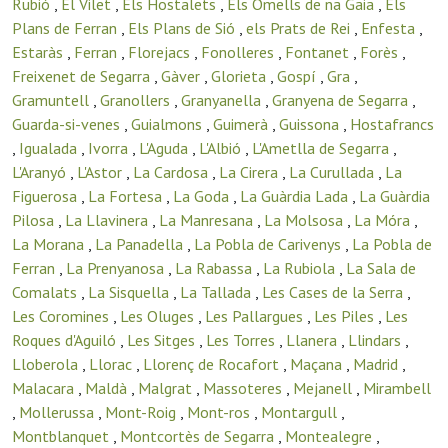
Rubió
,
El Vilet
,
Els Hostalets
,
Els Omells de na Gaia
,
Els
Plans de Ferran
,
Els Plans de Sió
,
els Prats de Rei
,
Enfesta
,
Estaràs
,
Ferran
,
Florejacs
,
Fonolleres
,
Fontanet
,
Forès
,
Freixenet de Segarra
,
Gàver
,
Glorieta
,
Gospí
,
Gra
,
Gramuntell
,
Granollers
,
Granyanella
,
Granyena de Segarra
,
Guarda-si-venes
,
Guialmons
,
Guimerà
,
Guissona
,
Hostafrancs
,
Igualada
,
Ivorra
,
L'Aguda
,
L'Albió
,
L'Ametlla de Segarra
,
L'Aranyó
,
L'Astor
,
La Cardosa
,
La Cirera
,
La Curullada
,
La
Figuerosa
,
La Fortesa
,
La Goda
,
La Guàrdia Lada
,
La Guàrdia
Pilosa
,
La Llavinera
,
La Manresana
,
La Molsosa
,
La Móra
,
La Morana
,
La Panadella
,
La Pobla de Carivenys
,
La Pobla de
Ferran
,
La Prenyanosa
,
La Rabassa
,
La Rubiola
,
La Sala de
Comalats
,
La Sisquella
,
La Tallada
,
Les Cases de la Serra
,
Les Coromines
,
Les Oluges
,
Les Pallargues
,
Les Piles
,
Les
Roques d'Aguiló
,
Les Sitges
,
Les Torres
,
Llanera
,
Llindars
,
Lloberola
,
Llorac
,
Llorenç de Rocafort
,
Maçana
,
Madrid
,
Malacara
,
Maldà
,
Malgrat
,
Massoteres
,
Mejanell
,
Mirambell
,
Mollerussa
,
Mont-Roig
,
Mont-ros
,
Montargull
,
Montblanquet
,
Montcortès de Segarra
,
Montealegre
,