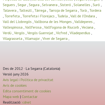
Seguers
,
Segur
,
Segura
,
Selvanera
,
Sisteró
,
Solanelles
,
Suró
,
Talavera
,
Talteüll
,
Tàrrega
,
Tarroja de Segarra
,
Torà
,
Tordera
,
Torrefeta
,
Torrefeta i Florejacs
,
Tudela
,
Vall de l'Ondara
,
Vall del Llobregós
,
Vallbona de les Monges
,
Valldeperes
,
Vallespinosa
,
Vallferosa
,
Vallfogona de Riucorb
,
Veciana
,
Verdú
,
Vergós
,
Vergós Guerrejat
,
Vicfred
,
Viladeperdius
,
Vilagrasseta
,
Vilamajor
,
Viver de Segarra
,
Des de 2012 · La Segarra (Catalonia)
Versió juny 2026
Avis legal i Política de privacitat
Avís de cookies
Edita consentiment de cookies
Mapa web
|
Contactar
Realització:
cdnet