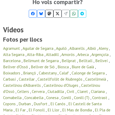
Ho vols compartir?
Vídeos
Fotos per llocs
Agramunt
,
Aguilar de Segarra
,
Aguiló
,
Albarells
,
Albió
,
Aleny
,
Alta Segarra
,
Alta-Riba
,
Altadill
,
Amorós
,
Arbeca
,
Argençola
,
Barcelona
,
Bellmunt de Segarra
,
Bellprat
,
Belltall
,
Bellveí
,
Bellver d'Ossó
,
Bellver de Sió
,
Biosca
,
Biure de Gaià
,
Boixadors
,
Briançó
,
Cabestany
,
Calaf
,
Calonge de Segarra
,
Carbasí
,
Castellar
,
Castellfollit de Riubregòs
,
Castellmeià
,
Castellnou d'Albarells
,
Castellnou d'Oluges
,
Castellnou
d'Ossó
,
Cellers
,
Cervera
,
Ciutadilla
,
Civit
,
Claret
,
Clariana
,
Comabella
,
Concabella
,
Conesa
,
Conill
,
Conill (T)
,
Contrast
,
Copons
,
Durban
,
Dusfort
,
El Canós
,
El Castell de Santa
Maria
,
El Far
,
El Fonoll
,
El Llor
,
El Mas de Bondia
,
El Pla de