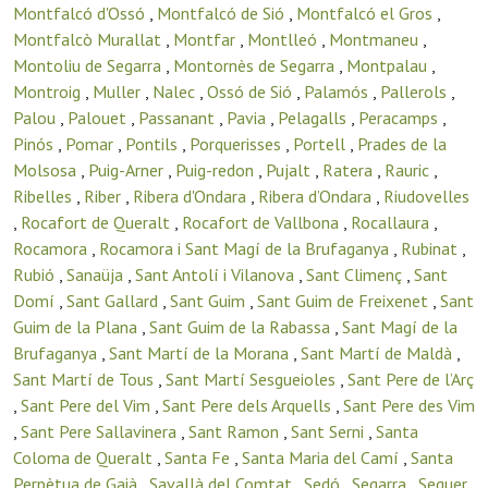
Montfalcó d'Ossó
,
Montfalcó de Sió
,
Montfalcó el Gros
,
Montfalcò Murallat
,
Montfar
,
Montlleó
,
Montmaneu
,
Montoliu de Segarra
,
Montornès de Segarra
,
Montpalau
,
Montroig
,
Muller
,
Nalec
,
Ossó de Sió
,
Palamós
,
Pallerols
,
Palou
,
Palouet
,
Passanant
,
Pavia
,
Pelagalls
,
Peracamps
,
Pinós
,
Pomar
,
Pontils
,
Porquerisses
,
Portell
,
Prades de la
Molsosa
,
Puig-Arner
,
Puig-redon
,
Pujalt
,
Ratera
,
Rauric
,
Ribelles
,
Riber
,
Ribera d'Ondara
,
Ribera d’Ondara
,
Riudovelles
,
Rocafort de Queralt
,
Rocafort de Vallbona
,
Rocallaura
,
Rocamora
,
Rocamora i Sant Magí de la Brufaganya
,
Rubinat
,
Rubió
,
Sanaüja
,
Sant Antolí i Vilanova
,
Sant Climenç
,
Sant
Domí
,
Sant Gallard
,
Sant Guim
,
Sant Guim de Freixenet
,
Sant
Guim de la Plana
,
Sant Guim de la Rabassa
,
Sant Magí de la
Brufaganya
,
Sant Martí de la Morana
,
Sant Martí de Maldà
,
Sant Martí de Tous
,
Sant Martí Sesgueioles
,
Sant Pere de l’Arç
,
Sant Pere del Vim
,
Sant Pere dels Arquells
,
Sant Pere des Vim
,
Sant Pere Sallavinera
,
Sant Ramon
,
Sant Serni
,
Santa
Coloma de Queralt
,
Santa Fe
,
Santa Maria del Camí
,
Santa
Perpètua de Gaià
,
Savallà del Comtat
,
Sedó
,
Segarra
,
Seguer
,