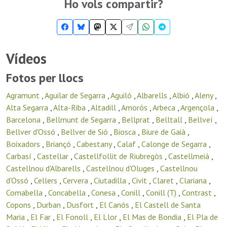
Ho vols compartir?
Vídeos
Fotos per llocs
Agramunt
,
Aguilar de Segarra
,
Aguiló
,
Albarells
,
Albió
,
Aleny
,
Alta Segarra
,
Alta-Riba
,
Altadill
,
Amorós
,
Arbeca
,
Argençola
,
Barcelona
,
Bellmunt de Segarra
,
Bellprat
,
Belltall
,
Bellveí
,
Bellver d'Ossó
,
Bellver de Sió
,
Biosca
,
Biure de Gaià
,
Boixadors
,
Briançó
,
Cabestany
,
Calaf
,
Calonge de Segarra
,
Carbasí
,
Castellar
,
Castellfollit de Riubregòs
,
Castellmeià
,
Castellnou d'Albarells
,
Castellnou d'Oluges
,
Castellnou
d'Ossó
,
Cellers
,
Cervera
,
Ciutadilla
,
Civit
,
Claret
,
Clariana
,
Comabella
,
Concabella
,
Conesa
,
Conill
,
Conill (T)
,
Contrast
,
Copons
,
Durban
,
Dusfort
,
El Canós
,
El Castell de Santa
Maria
,
El Far
,
El Fonoll
,
El Llor
,
El Mas de Bondia
,
El Pla de