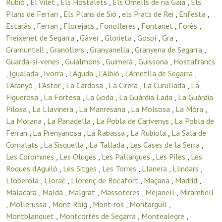
Rubió
,
El Vilet
,
Els Hostalets
,
Els Omells de na Gaia
,
Els
Plans de Ferran
,
Els Plans de Sió
,
els Prats de Rei
,
Enfesta
,
Estaràs
,
Ferran
,
Florejacs
,
Fonolleres
,
Fontanet
,
Forès
,
Freixenet de Segarra
,
Gàver
,
Glorieta
,
Gospí
,
Gra
,
Gramuntell
,
Granollers
,
Granyanella
,
Granyena de Segarra
,
Guarda-si-venes
,
Guialmons
,
Guimerà
,
Guissona
,
Hostafrancs
,
Igualada
,
Ivorra
,
L'Aguda
,
L'Albió
,
L'Ametlla de Segarra
,
L'Aranyó
,
L'Astor
,
La Cardosa
,
La Cirera
,
La Curullada
,
La
Figuerosa
,
La Fortesa
,
La Goda
,
La Guàrdia Lada
,
La Guàrdia
Pilosa
,
La Llavinera
,
La Manresana
,
La Molsosa
,
La Móra
,
La Morana
,
La Panadella
,
La Pobla de Carivenys
,
La Pobla de
Ferran
,
La Prenyanosa
,
La Rabassa
,
La Rubiola
,
La Sala de
Comalats
,
La Sisquella
,
La Tallada
,
Les Cases de la Serra
,
Les Coromines
,
Les Oluges
,
Les Pallargues
,
Les Piles
,
Les
Roques d'Aguiló
,
Les Sitges
,
Les Torres
,
Llanera
,
Llindars
,
Lloberola
,
Llorac
,
Llorenç de Rocafort
,
Maçana
,
Madrid
,
Malacara
,
Maldà
,
Malgrat
,
Massoteres
,
Mejanell
,
Mirambell
,
Mollerussa
,
Mont-Roig
,
Mont-ros
,
Montargull
,
Montblanquet
,
Montcortès de Segarra
,
Montealegre
,