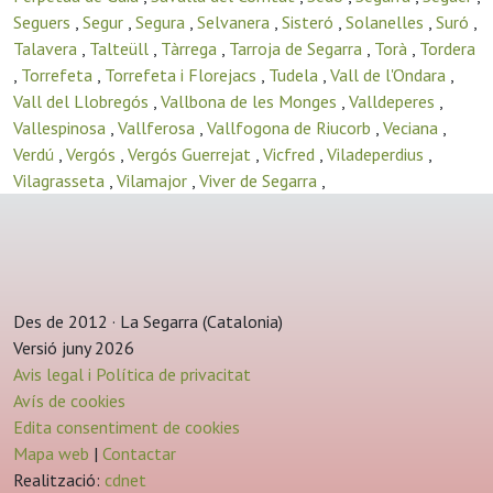
Seguers
,
Segur
,
Segura
,
Selvanera
,
Sisteró
,
Solanelles
,
Suró
,
Talavera
,
Talteüll
,
Tàrrega
,
Tarroja de Segarra
,
Torà
,
Tordera
,
Torrefeta
,
Torrefeta i Florejacs
,
Tudela
,
Vall de l'Ondara
,
Vall del Llobregós
,
Vallbona de les Monges
,
Valldeperes
,
Vallespinosa
,
Vallferosa
,
Vallfogona de Riucorb
,
Veciana
,
Verdú
,
Vergós
,
Vergós Guerrejat
,
Vicfred
,
Viladeperdius
,
Vilagrasseta
,
Vilamajor
,
Viver de Segarra
,
Des de 2012 · La Segarra (Catalonia)
Versió juny 2026
Avis legal i Política de privacitat
Avís de cookies
Edita consentiment de cookies
Mapa web
|
Contactar
Realització:
cdnet