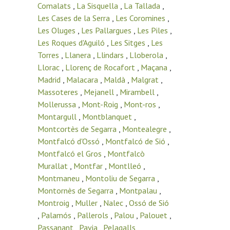
Comalats
,
La Sisquella
,
La Tallada
,
Les Cases de la Serra
,
Les Coromines
,
Les Oluges
,
Les Pallargues
,
Les Piles
,
Les Roques d'Aguiló
,
Les Sitges
,
Les
Torres
,
Llanera
,
Llindars
,
Lloberola
,
Llorac
,
Llorenç de Rocafort
,
Maçana
,
Madrid
,
Malacara
,
Maldà
,
Malgrat
,
Massoteres
,
Mejanell
,
Mirambell
,
Mollerussa
,
Mont-Roig
,
Mont-ros
,
Montargull
,
Montblanquet
,
Montcortès de Segarra
,
Montealegre
,
Montfalcó d'Ossó
,
Montfalcó de Sió
,
Montfalcó el Gros
,
Montfalcò
Murallat
,
Montfar
,
Montlleó
,
Montmaneu
,
Montoliu de Segarra
,
Montornès de Segarra
,
Montpalau
,
Montroig
,
Muller
,
Nalec
,
Ossó de Sió
,
Palamós
,
Pallerols
,
Palou
,
Palouet
,
Passanant
,
Pavia
,
Pelagalls
,