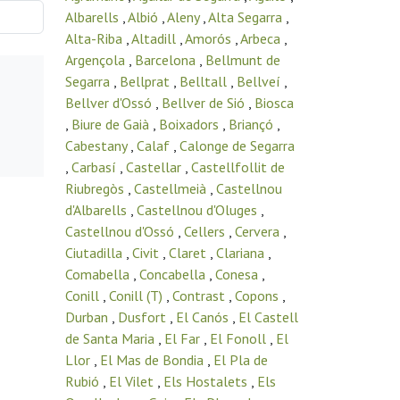
Albarells
,
Albió
,
Aleny
,
Alta Segarra
,
Alta-Riba
,
Altadill
,
Amorós
,
Arbeca
,
Argençola
,
Barcelona
,
Bellmunt de
Segarra
,
Bellprat
,
Belltall
,
Bellveí
,
Bellver d'Ossó
,
Bellver de Sió
,
Biosca
,
Biure de Gaià
,
Boixadors
,
Briançó
,
Cabestany
,
Calaf
,
Calonge de Segarra
,
Carbasí
,
Castellar
,
Castellfollit de
Riubregòs
,
Castellmeià
,
Castellnou
d'Albarells
,
Castellnou d'Oluges
,
Castellnou d'Ossó
,
Cellers
,
Cervera
,
Ciutadilla
,
Civit
,
Claret
,
Clariana
,
Comabella
,
Concabella
,
Conesa
,
Conill
,
Conill (T)
,
Contrast
,
Copons
,
Durban
,
Dusfort
,
El Canós
,
El Castell
de Santa Maria
,
El Far
,
El Fonoll
,
El
Llor
,
El Mas de Bondia
,
El Pla de
Rubió
,
El Vilet
,
Els Hostalets
,
Els