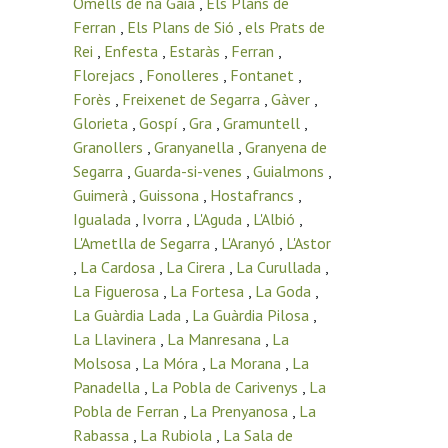
Omells de na Gaia
,
Els Plans de
Ferran
,
Els Plans de Sió
,
els Prats de
Rei
,
Enfesta
,
Estaràs
,
Ferran
,
Florejacs
,
Fonolleres
,
Fontanet
,
Forès
,
Freixenet de Segarra
,
Gàver
,
Glorieta
,
Gospí
,
Gra
,
Gramuntell
,
Granollers
,
Granyanella
,
Granyena de
Segarra
,
Guarda-si-venes
,
Guialmons
,
Guimerà
,
Guissona
,
Hostafrancs
,
Igualada
,
Ivorra
,
L'Aguda
,
L'Albió
,
L'Ametlla de Segarra
,
L'Aranyó
,
L'Astor
,
La Cardosa
,
La Cirera
,
La Curullada
,
La Figuerosa
,
La Fortesa
,
La Goda
,
La Guàrdia Lada
,
La Guàrdia Pilosa
,
La Llavinera
,
La Manresana
,
La
Molsosa
,
La Móra
,
La Morana
,
La
Panadella
,
La Pobla de Carivenys
,
La
Pobla de Ferran
,
La Prenyanosa
,
La
Rabassa
,
La Rubiola
,
La Sala de