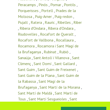
Peracamps
,
Pinós
,
Pomar
,
Pontils
,
Porquerisses
,
Portell
,
Prades de la
Molsosa
,
Puig-Arner
,
Puig-redon
,
Pujalt
,
Ratera
,
Rauric
,
Ribelles
,
Riber
,
Ribera d'Ondara
,
Ribera d’Ondara
,
Riudovelles
,
Rocafort de Queralt
,
Rocafort de Vallbona
,
Rocallaura
,
Rocamora
,
Rocamora i Sant Magí de
la Brufaganya
,
Rubinat
,
Rubió
,
Sanaüja
,
Sant Antolí i Vilanova
,
Sant
Climenç
,
Sant Domí
,
Sant Gallard
,
Sant Guim
,
Sant Guim de Freixenet
,
Sant Guim de la Plana
,
Sant Guim de
la Rabassa
,
Sant Magí de la
Brufaganya
,
Sant Martí de la Morana
,
Sant Martí de Maldà
,
Sant Martí de
Tous
,
Sant Martí Sesgueioles
,
Sant
Pere de l’Arç
,
Sant Pere del Vim
,
Sant