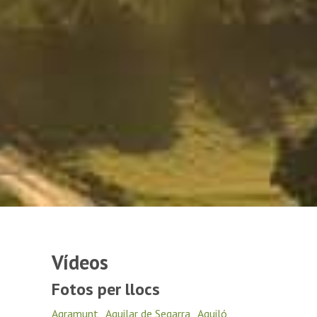
Vídeos
Fotos per llocs
Agramunt
,
Aguilar de Segarra
,
Aguiló
,