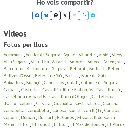
Ho vols compartir?
Vídeos
Fotos per llocs
Agramunt
,
Aguilar de Segarra
,
Aguiló
,
Albarells
,
Albió
,
Aleny
,
Alta Segarra
,
Alta-Riba
,
Altadill
,
Amorós
,
Arbeca
,
Argençola
,
Barcelona
,
Bellmunt de Segarra
,
Bellprat
,
Belltall
,
Bellveí
,
Bellver d'Ossó
,
Bellver de Sió
,
Biosca
,
Biure de Gaià
,
Boixadors
,
Briançó
,
Cabestany
,
Calaf
,
Calonge de Segarra
,
Carbasí
,
Castellar
,
Castellfollit de Riubregòs
,
Castellmeià
,
Castellnou d'Albarells
,
Castellnou d'Oluges
,
Castellnou
d'Ossó
,
Cellers
,
Cervera
,
Ciutadilla
,
Civit
,
Claret
,
Clariana
,
Comabella
,
Concabella
,
Conesa
,
Conill
,
Conill (T)
,
Contrast
,
Copons
,
Durban
,
Dusfort
,
El Canós
,
El Castell de Santa
Maria
,
El Far
,
El Fonoll
,
El Llor
,
El Mas de Bondia
,
El Pla de