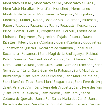
Montfalcó d'Ossó
,
Montfalcó de Sió
,
Montfalcó el Gros
,
Montfalcò Murallat
,
Montfar
,
Montlleó
,
Montmaneu
,
Montoliu de Segarra
,
Montornès de Segarra
,
Montpalau
,
Montroig
,
Muller
,
Nalec
,
Ossó de Sió
,
Palamós
,
Pallerols
,
Palou
,
Palouet
,
Passanant
,
Pavia
,
Pelagalls
,
Peracamps
,
Pinós
,
Pomar
,
Pontils
,
Porquerisses
,
Portell
,
Prades de la
Molsosa
,
Puig-Arner
,
Puig-redon
,
Pujalt
,
Ratera
,
Rauric
,
Ribelles
,
Riber
,
Ribera d'Ondara
,
Ribera d’Ondara
,
Riudovelles
,
Rocafort de Queralt
,
Rocafort de Vallbona
,
Rocallaura
,
Rocamora
,
Rocamora i Sant Magí de la Brufaganya
,
Rubinat
,
Rubió
,
Sanaüja
,
Sant Antolí i Vilanova
,
Sant Climenç
,
Sant
Domí
,
Sant Gallard
,
Sant Guim
,
Sant Guim de Freixenet
,
Sant
Guim de la Plana
,
Sant Guim de la Rabassa
,
Sant Magí de la
Brufaganya
,
Sant Martí de la Morana
,
Sant Martí de Maldà
,
Sant Martí de Tous
,
Sant Martí Sesgueioles
,
Sant Pere de l’Arç
,
Sant Pere del Vim
,
Sant Pere dels Arquells
,
Sant Pere des Vim
,
Sant Pere Sallavinera
,
Sant Ramon
,
Sant Serni
,
Santa
Coloma de Queralt
,
Santa Fe
,
Santa Maria del Camí
,
Santa
Perpètua de Gaià
,
Savallà del Comtat
,
Sedó
,
Segarra
,
Seguer
,