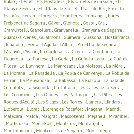
Rubió
,
El Vilet
,
Els Hostalets
,
Els Omells de na Gaia
,
Els
Plans de Ferran
,
Els Plans de Sió
,
els Prats de Rei
,
Enfesta
,
Estaràs
,
Ferran
,
Florejacs
,
Fonolleres
,
Fontanet
,
Forès
,
Freixenet de Segarra
,
Gàver
,
Glorieta
,
Gospí
,
Gra
,
Gramuntell
,
Granollers
,
Granyanella
,
Granyena de Segarra
,
Guarda-si-venes
,
Guialmons
,
Guimerà
,
Guissona
,
Hostafrancs
,
Igualada
,
Ivorra
,
L'Aguda
,
L'Albió
,
L'Ametlla de Segarra
,
L'Aranyó
,
L'Astor
,
La Cardosa
,
La Cirera
,
La Curullada
,
La
Figuerosa
,
La Fortesa
,
La Goda
,
La Guàrdia Lada
,
La Guàrdia
Pilosa
,
La Llavinera
,
La Manresana
,
La Molsosa
,
La Móra
,
La Morana
,
La Panadella
,
La Pobla de Carivenys
,
La Pobla de
Ferran
,
La Prenyanosa
,
La Rabassa
,
La Rubiola
,
La Sala de
Comalats
,
La Sisquella
,
La Tallada
,
Les Cases de la Serra
,
Les Coromines
,
Les Oluges
,
Les Pallargues
,
Les Piles
,
Les
Roques d'Aguiló
,
Les Sitges
,
Les Torres
,
Llanera
,
Llindars
,
Lloberola
,
Llorac
,
Llorenç de Rocafort
,
Maçana
,
Madrid
,
Malacara
,
Maldà
,
Malgrat
,
Massoteres
,
Mejanell
,
Mirambell
,
Mollerussa
,
Mont-Roig
,
Mont-ros
,
Montargull
,
Montblanquet
,
Montcortès de Segarra
,
Montealegre
,