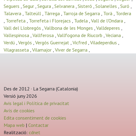
Seguers
,
Segur
,
Segura
,
Selvanera
,
Sisteró
,
Solanelles
,
Suró
,
Talavera
,
Talteüll
,
Tàrrega
,
Tarroja de Segarra
,
Torà
,
Tordera
,
Torrefeta
,
Torrefeta i Florejacs
,
Tudela
,
Vall de l'Ondara
,
Vall del Llobregós
,
Vallbona de les Monges
,
Valldeperes
,
Vallespinosa
,
Vallferosa
,
Vallfogona de Riucorb
,
Veciana
,
Verdú
,
Vergós
,
Vergós Guerrejat
,
Vicfred
,
Viladeperdius
,
Vilagrasseta
,
Vilamajor
,
Viver de Segarra
,
Des de 2012 · La Segarra (Catalonia)
Versió juny 2026
Avis legal i Política de privacitat
Avís de cookies
Edita consentiment de cookies
Mapa web
|
Contactar
Realització:
cdnet