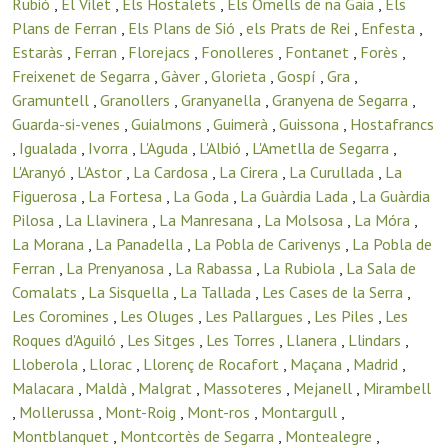
Rubió
,
El Vilet
,
Els Hostalets
,
Els Omells de na Gaia
,
Els
Plans de Ferran
,
Els Plans de Sió
,
els Prats de Rei
,
Enfesta
,
Estaràs
,
Ferran
,
Florejacs
,
Fonolleres
,
Fontanet
,
Forès
,
Freixenet de Segarra
,
Gàver
,
Glorieta
,
Gospí
,
Gra
,
Gramuntell
,
Granollers
,
Granyanella
,
Granyena de Segarra
,
Guarda-si-venes
,
Guialmons
,
Guimerà
,
Guissona
,
Hostafrancs
,
Igualada
,
Ivorra
,
L'Aguda
,
L'Albió
,
L'Ametlla de Segarra
,
L'Aranyó
,
L'Astor
,
La Cardosa
,
La Cirera
,
La Curullada
,
La
Figuerosa
,
La Fortesa
,
La Goda
,
La Guàrdia Lada
,
La Guàrdia
Pilosa
,
La Llavinera
,
La Manresana
,
La Molsosa
,
La Móra
,
La Morana
,
La Panadella
,
La Pobla de Carivenys
,
La Pobla de
Ferran
,
La Prenyanosa
,
La Rabassa
,
La Rubiola
,
La Sala de
Comalats
,
La Sisquella
,
La Tallada
,
Les Cases de la Serra
,
Les Coromines
,
Les Oluges
,
Les Pallargues
,
Les Piles
,
Les
Roques d'Aguiló
,
Les Sitges
,
Les Torres
,
Llanera
,
Llindars
,
Lloberola
,
Llorac
,
Llorenç de Rocafort
,
Maçana
,
Madrid
,
Malacara
,
Maldà
,
Malgrat
,
Massoteres
,
Mejanell
,
Mirambell
,
Mollerussa
,
Mont-Roig
,
Mont-ros
,
Montargull
,
Montblanquet
,
Montcortès de Segarra
,
Montealegre
,