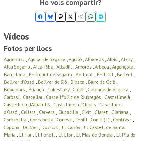
Ho vols compartir?
Vídeos
Fotos per llocs
Agramunt
,
Aguilar de Segarra
,
Aguiló
,
Albarells
,
Albió
,
Aleny
,
Alta Segarra
,
Alta-Riba
,
Altadill
,
Amorós
,
Arbeca
,
Argençola
,
Barcelona
,
Bellmunt de Segarra
,
Bellprat
,
Belltall
,
Bellveí
,
Bellver d'Ossó
,
Bellver de Sió
,
Biosca
,
Biure de Gaià
,
Boixadors
,
Briançó
,
Cabestany
,
Calaf
,
Calonge de Segarra
,
Carbasí
,
Castellar
,
Castellfollit de Riubregòs
,
Castellmeià
,
Castellnou d'Albarells
,
Castellnou d'Oluges
,
Castellnou
d'Ossó
,
Cellers
,
Cervera
,
Ciutadilla
,
Civit
,
Claret
,
Clariana
,
Comabella
,
Concabella
,
Conesa
,
Conill
,
Conill (T)
,
Contrast
,
Copons
,
Durban
,
Dusfort
,
El Canós
,
El Castell de Santa
Maria
,
El Far
,
El Fonoll
,
El Llor
,
El Mas de Bondia
,
El Pla de