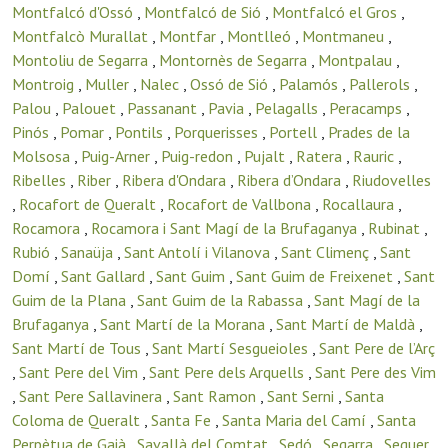
Montfalcó d'Ossó
,
Montfalcó de Sió
,
Montfalcó el Gros
,
Montfalcò Murallat
,
Montfar
,
Montlleó
,
Montmaneu
,
Montoliu de Segarra
,
Montornès de Segarra
,
Montpalau
,
Montroig
,
Muller
,
Nalec
,
Ossó de Sió
,
Palamós
,
Pallerols
,
Palou
,
Palouet
,
Passanant
,
Pavia
,
Pelagalls
,
Peracamps
,
Pinós
,
Pomar
,
Pontils
,
Porquerisses
,
Portell
,
Prades de la
Molsosa
,
Puig-Arner
,
Puig-redon
,
Pujalt
,
Ratera
,
Rauric
,
Ribelles
,
Riber
,
Ribera d'Ondara
,
Ribera d’Ondara
,
Riudovelles
,
Rocafort de Queralt
,
Rocafort de Vallbona
,
Rocallaura
,
Rocamora
,
Rocamora i Sant Magí de la Brufaganya
,
Rubinat
,
Rubió
,
Sanaüja
,
Sant Antolí i Vilanova
,
Sant Climenç
,
Sant
Domí
,
Sant Gallard
,
Sant Guim
,
Sant Guim de Freixenet
,
Sant
Guim de la Plana
,
Sant Guim de la Rabassa
,
Sant Magí de la
Brufaganya
,
Sant Martí de la Morana
,
Sant Martí de Maldà
,
Sant Martí de Tous
,
Sant Martí Sesgueioles
,
Sant Pere de l’Arç
,
Sant Pere del Vim
,
Sant Pere dels Arquells
,
Sant Pere des Vim
,
Sant Pere Sallavinera
,
Sant Ramon
,
Sant Serni
,
Santa
Coloma de Queralt
,
Santa Fe
,
Santa Maria del Camí
,
Santa
Perpètua de Gaià
,
Savallà del Comtat
,
Sedó
,
Segarra
,
Seguer
,