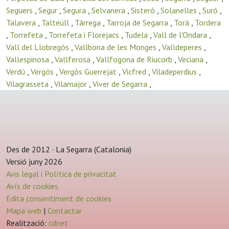
Seguers
,
Segur
,
Segura
,
Selvanera
,
Sisteró
,
Solanelles
,
Suró
,
Talavera
,
Talteüll
,
Tàrrega
,
Tarroja de Segarra
,
Torà
,
Tordera
,
Torrefeta
,
Torrefeta i Florejacs
,
Tudela
,
Vall de l'Ondara
,
Vall del Llobregós
,
Vallbona de les Monges
,
Valldeperes
,
Vallespinosa
,
Vallferosa
,
Vallfogona de Riucorb
,
Veciana
,
Verdú
,
Vergós
,
Vergós Guerrejat
,
Vicfred
,
Viladeperdius
,
Vilagrasseta
,
Vilamajor
,
Viver de Segarra
,
Des de 2012 · La Segarra (Catalonia)
Versió juny 2026
Avis legal i Política de privacitat
Avís de cookies
Edita consentiment de cookies
Mapa web
|
Contactar
Realització:
cdnet