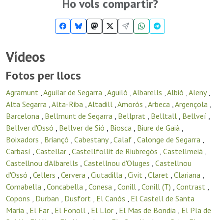
Ho vols compartir?
Vídeos
Fotos per llocs
Agramunt
,
Aguilar de Segarra
,
Aguiló
,
Albarells
,
Albió
,
Aleny
,
Alta Segarra
,
Alta-Riba
,
Altadill
,
Amorós
,
Arbeca
,
Argençola
,
Barcelona
,
Bellmunt de Segarra
,
Bellprat
,
Belltall
,
Bellveí
,
Bellver d'Ossó
,
Bellver de Sió
,
Biosca
,
Biure de Gaià
,
Boixadors
,
Briançó
,
Cabestany
,
Calaf
,
Calonge de Segarra
,
Carbasí
,
Castellar
,
Castellfollit de Riubregòs
,
Castellmeià
,
Castellnou d'Albarells
,
Castellnou d'Oluges
,
Castellnou
d'Ossó
,
Cellers
,
Cervera
,
Ciutadilla
,
Civit
,
Claret
,
Clariana
,
Comabella
,
Concabella
,
Conesa
,
Conill
,
Conill (T)
,
Contrast
,
Copons
,
Durban
,
Dusfort
,
El Canós
,
El Castell de Santa
Maria
,
El Far
,
El Fonoll
,
El Llor
,
El Mas de Bondia
,
El Pla de