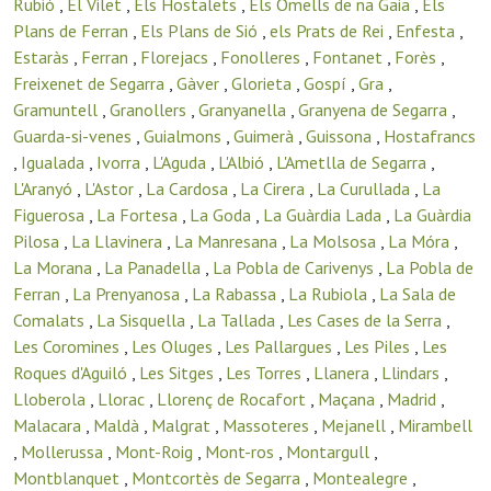
Rubió
,
El Vilet
,
Els Hostalets
,
Els Omells de na Gaia
,
Els
Plans de Ferran
,
Els Plans de Sió
,
els Prats de Rei
,
Enfesta
,
Estaràs
,
Ferran
,
Florejacs
,
Fonolleres
,
Fontanet
,
Forès
,
Freixenet de Segarra
,
Gàver
,
Glorieta
,
Gospí
,
Gra
,
Gramuntell
,
Granollers
,
Granyanella
,
Granyena de Segarra
,
Guarda-si-venes
,
Guialmons
,
Guimerà
,
Guissona
,
Hostafrancs
,
Igualada
,
Ivorra
,
L'Aguda
,
L'Albió
,
L'Ametlla de Segarra
,
L'Aranyó
,
L'Astor
,
La Cardosa
,
La Cirera
,
La Curullada
,
La
Figuerosa
,
La Fortesa
,
La Goda
,
La Guàrdia Lada
,
La Guàrdia
Pilosa
,
La Llavinera
,
La Manresana
,
La Molsosa
,
La Móra
,
La Morana
,
La Panadella
,
La Pobla de Carivenys
,
La Pobla de
Ferran
,
La Prenyanosa
,
La Rabassa
,
La Rubiola
,
La Sala de
Comalats
,
La Sisquella
,
La Tallada
,
Les Cases de la Serra
,
Les Coromines
,
Les Oluges
,
Les Pallargues
,
Les Piles
,
Les
Roques d'Aguiló
,
Les Sitges
,
Les Torres
,
Llanera
,
Llindars
,
Lloberola
,
Llorac
,
Llorenç de Rocafort
,
Maçana
,
Madrid
,
Malacara
,
Maldà
,
Malgrat
,
Massoteres
,
Mejanell
,
Mirambell
,
Mollerussa
,
Mont-Roig
,
Mont-ros
,
Montargull
,
Montblanquet
,
Montcortès de Segarra
,
Montealegre
,