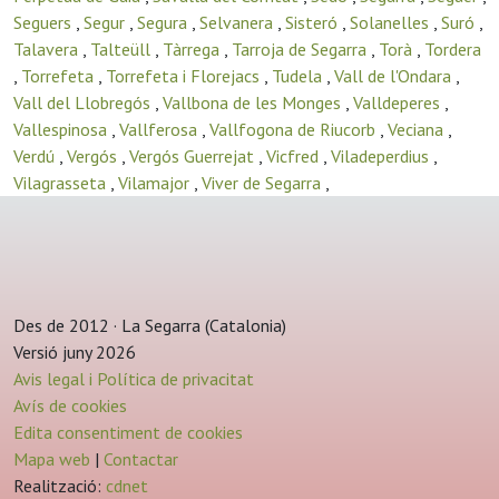
Seguers
,
Segur
,
Segura
,
Selvanera
,
Sisteró
,
Solanelles
,
Suró
,
Talavera
,
Talteüll
,
Tàrrega
,
Tarroja de Segarra
,
Torà
,
Tordera
,
Torrefeta
,
Torrefeta i Florejacs
,
Tudela
,
Vall de l'Ondara
,
Vall del Llobregós
,
Vallbona de les Monges
,
Valldeperes
,
Vallespinosa
,
Vallferosa
,
Vallfogona de Riucorb
,
Veciana
,
Verdú
,
Vergós
,
Vergós Guerrejat
,
Vicfred
,
Viladeperdius
,
Vilagrasseta
,
Vilamajor
,
Viver de Segarra
,
Des de 2012 · La Segarra (Catalonia)
Versió juny 2026
Avis legal i Política de privacitat
Avís de cookies
Edita consentiment de cookies
Mapa web
|
Contactar
Realització:
cdnet