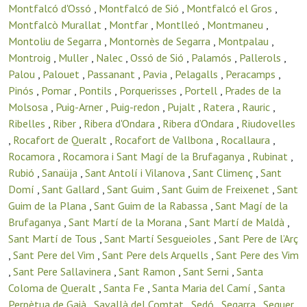
Montfalcó d'Ossó
,
Montfalcó de Sió
,
Montfalcó el Gros
,
Montfalcò Murallat
,
Montfar
,
Montlleó
,
Montmaneu
,
Montoliu de Segarra
,
Montornès de Segarra
,
Montpalau
,
Montroig
,
Muller
,
Nalec
,
Ossó de Sió
,
Palamós
,
Pallerols
,
Palou
,
Palouet
,
Passanant
,
Pavia
,
Pelagalls
,
Peracamps
,
Pinós
,
Pomar
,
Pontils
,
Porquerisses
,
Portell
,
Prades de la
Molsosa
,
Puig-Arner
,
Puig-redon
,
Pujalt
,
Ratera
,
Rauric
,
Ribelles
,
Riber
,
Ribera d'Ondara
,
Ribera d’Ondara
,
Riudovelles
,
Rocafort de Queralt
,
Rocafort de Vallbona
,
Rocallaura
,
Rocamora
,
Rocamora i Sant Magí de la Brufaganya
,
Rubinat
,
Rubió
,
Sanaüja
,
Sant Antolí i Vilanova
,
Sant Climenç
,
Sant
Domí
,
Sant Gallard
,
Sant Guim
,
Sant Guim de Freixenet
,
Sant
Guim de la Plana
,
Sant Guim de la Rabassa
,
Sant Magí de la
Brufaganya
,
Sant Martí de la Morana
,
Sant Martí de Maldà
,
Sant Martí de Tous
,
Sant Martí Sesgueioles
,
Sant Pere de l’Arç
,
Sant Pere del Vim
,
Sant Pere dels Arquells
,
Sant Pere des Vim
,
Sant Pere Sallavinera
,
Sant Ramon
,
Sant Serni
,
Santa
Coloma de Queralt
,
Santa Fe
,
Santa Maria del Camí
,
Santa
Perpètua de Gaià
,
Savallà del Comtat
,
Sedó
,
Segarra
,
Seguer
,