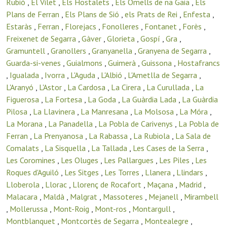
Rubió
,
El Vilet
,
Els Hostalets
,
Els Omells de na Gaia
,
Els
Plans de Ferran
,
Els Plans de Sió
,
els Prats de Rei
,
Enfesta
,
Estaràs
,
Ferran
,
Florejacs
,
Fonolleres
,
Fontanet
,
Forès
,
Freixenet de Segarra
,
Gàver
,
Glorieta
,
Gospí
,
Gra
,
Gramuntell
,
Granollers
,
Granyanella
,
Granyena de Segarra
,
Guarda-si-venes
,
Guialmons
,
Guimerà
,
Guissona
,
Hostafrancs
,
Igualada
,
Ivorra
,
L'Aguda
,
L'Albió
,
L'Ametlla de Segarra
,
L'Aranyó
,
L'Astor
,
La Cardosa
,
La Cirera
,
La Curullada
,
La
Figuerosa
,
La Fortesa
,
La Goda
,
La Guàrdia Lada
,
La Guàrdia
Pilosa
,
La Llavinera
,
La Manresana
,
La Molsosa
,
La Móra
,
La Morana
,
La Panadella
,
La Pobla de Carivenys
,
La Pobla de
Ferran
,
La Prenyanosa
,
La Rabassa
,
La Rubiola
,
La Sala de
Comalats
,
La Sisquella
,
La Tallada
,
Les Cases de la Serra
,
Les Coromines
,
Les Oluges
,
Les Pallargues
,
Les Piles
,
Les
Roques d'Aguiló
,
Les Sitges
,
Les Torres
,
Llanera
,
Llindars
,
Lloberola
,
Llorac
,
Llorenç de Rocafort
,
Maçana
,
Madrid
,
Malacara
,
Maldà
,
Malgrat
,
Massoteres
,
Mejanell
,
Mirambell
,
Mollerussa
,
Mont-Roig
,
Mont-ros
,
Montargull
,
Montblanquet
,
Montcortès de Segarra
,
Montealegre
,