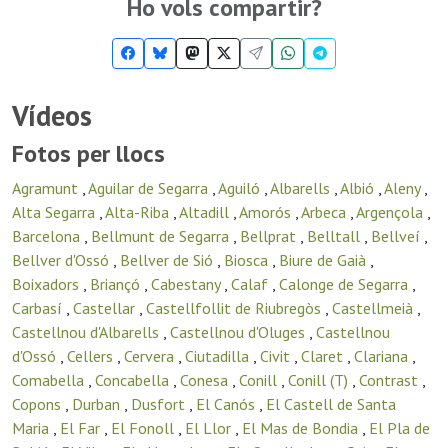
Ho vols compartir?
Vídeos
Fotos per llocs
Agramunt
,
Aguilar de Segarra
,
Aguiló
,
Albarells
,
Albió
,
Aleny
,
Alta Segarra
,
Alta-Riba
,
Altadill
,
Amorós
,
Arbeca
,
Argençola
,
Barcelona
,
Bellmunt de Segarra
,
Bellprat
,
Belltall
,
Bellveí
,
Bellver d'Ossó
,
Bellver de Sió
,
Biosca
,
Biure de Gaià
,
Boixadors
,
Briançó
,
Cabestany
,
Calaf
,
Calonge de Segarra
,
Carbasí
,
Castellar
,
Castellfollit de Riubregòs
,
Castellmeià
,
Castellnou d'Albarells
,
Castellnou d'Oluges
,
Castellnou
d'Ossó
,
Cellers
,
Cervera
,
Ciutadilla
,
Civit
,
Claret
,
Clariana
,
Comabella
,
Concabella
,
Conesa
,
Conill
,
Conill (T)
,
Contrast
,
Copons
,
Durban
,
Dusfort
,
El Canós
,
El Castell de Santa
Maria
,
El Far
,
El Fonoll
,
El Llor
,
El Mas de Bondia
,
El Pla de