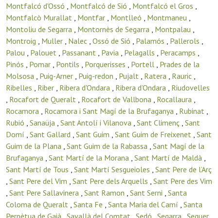
Montfalcó d'Ossó
,
Montfalcó de Sió
,
Montfalcó el Gros
,
Montfalcò Murallat
,
Montfar
,
Montlleó
,
Montmaneu
,
Montoliu de Segarra
,
Montornès de Segarra
,
Montpalau
,
Montroig
,
Muller
,
Nalec
,
Ossó de Sió
,
Palamós
,
Pallerols
,
Palou
,
Palouet
,
Passanant
,
Pavia
,
Pelagalls
,
Peracamps
,
Pinós
,
Pomar
,
Pontils
,
Porquerisses
,
Portell
,
Prades de la
Molsosa
,
Puig-Arner
,
Puig-redon
,
Pujalt
,
Ratera
,
Rauric
,
Ribelles
,
Riber
,
Ribera d'Ondara
,
Ribera d’Ondara
,
Riudovelles
,
Rocafort de Queralt
,
Rocafort de Vallbona
,
Rocallaura
,
Rocamora
,
Rocamora i Sant Magí de la Brufaganya
,
Rubinat
,
Rubió
,
Sanaüja
,
Sant Antolí i Vilanova
,
Sant Climenç
,
Sant
Domí
,
Sant Gallard
,
Sant Guim
,
Sant Guim de Freixenet
,
Sant
Guim de la Plana
,
Sant Guim de la Rabassa
,
Sant Magí de la
Brufaganya
,
Sant Martí de la Morana
,
Sant Martí de Maldà
,
Sant Martí de Tous
,
Sant Martí Sesgueioles
,
Sant Pere de l’Arç
,
Sant Pere del Vim
,
Sant Pere dels Arquells
,
Sant Pere des Vim
,
Sant Pere Sallavinera
,
Sant Ramon
,
Sant Serni
,
Santa
Coloma de Queralt
,
Santa Fe
,
Santa Maria del Camí
,
Santa
Perpètua de Gaià
,
Savallà del Comtat
,
Sedó
,
Segarra
,
Seguer
,