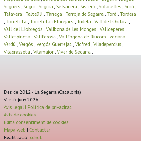
Seguers
,
Segur
,
Segura
,
Selvanera
,
Sisteró
,
Solanelles
,
Suró
,
Talavera
,
Talteüll
,
Tàrrega
,
Tarroja de Segarra
,
Torà
,
Tordera
,
Torrefeta
,
Torrefeta i Florejacs
,
Tudela
,
Vall de l'Ondara
,
Vall del Llobregós
,
Vallbona de les Monges
,
Valldeperes
,
Vallespinosa
,
Vallferosa
,
Vallfogona de Riucorb
,
Veciana
,
Verdú
,
Vergós
,
Vergós Guerrejat
,
Vicfred
,
Viladeperdius
,
Vilagrasseta
,
Vilamajor
,
Viver de Segarra
,
Des de 2012 · La Segarra (Catalonia)
Versió juny 2026
Avis legal i Política de privacitat
Avís de cookies
Edita consentiment de cookies
Mapa web
|
Contactar
Realització:
cdnet