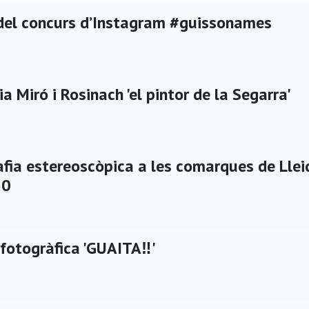
del concurs d’Instagram #guissonames
a Miró i Rosinach 'el pintor de la Segarra'
afia estereoscòpica a les comarques de Llei
60
fotogràfica 'GUAITA‼️'