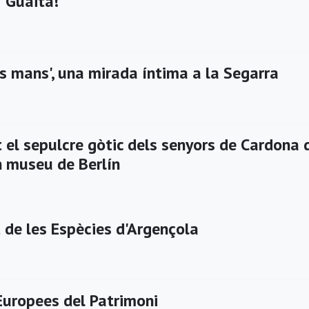
' Guaita!'
es mans', una mirada íntima a la Segarra
t el sepulcre gòtic dels senyors de Cardona 
n museu de Berlín
 de les Espècies d'Argençola
Europees del Patrimoni