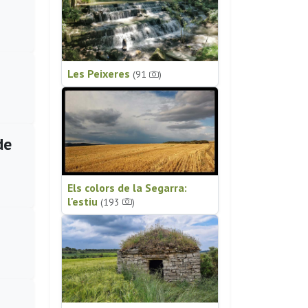
Les Peixeres
(91
)
de
Els colors de la Segarra:
l'estiu
(193
)