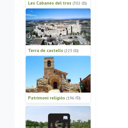
Les Cabanes del tros
(302
)
Terra de castells
(225
)
Patrimoni religiós
(196
)