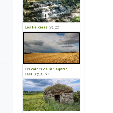
Les Peixeres
(91
)
Els colors de la Segarra:
l'estiu
(193
)