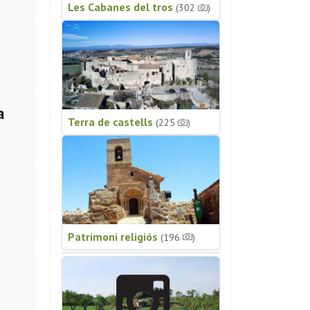
Les Cabanes del tros
(302
)
a
Terra de castells
(225
)
Patrimoni religiós
(196
)