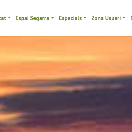
tat
Espai Segarra
Especials
Zona Usuari