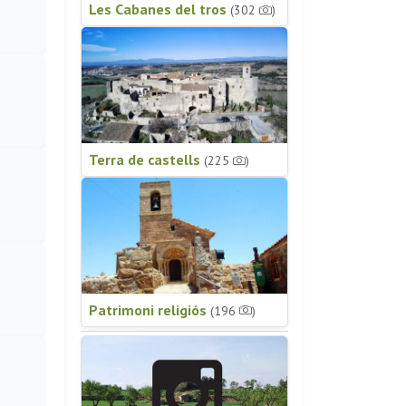
Les Cabanes del tros
(302
)
Terra de castells
(225
)
Patrimoni religiós
(196
)