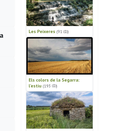
Les Peixeres
(91
)
ra
Els colors de la Segarra:
l'estiu
(193
)