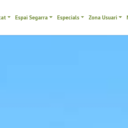
tat
Espai Segarra
Especials
Zona Usuari