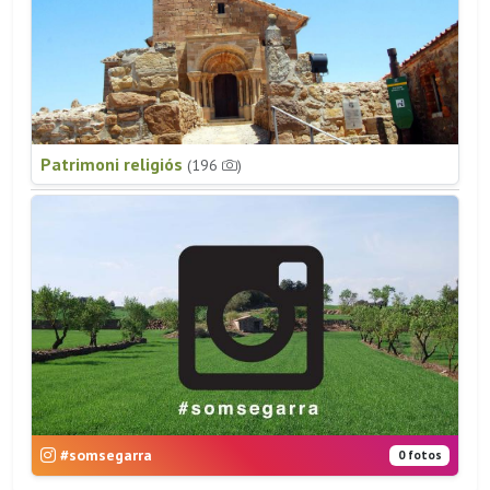
Patrimoni religiós
(196
)
#somsegarra
0 fotos