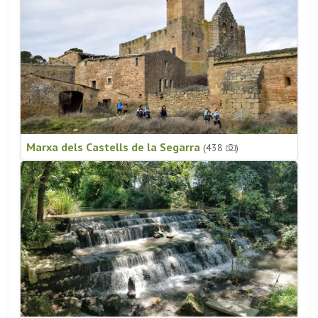
Marxa dels Castells de la Segarra
(438
)