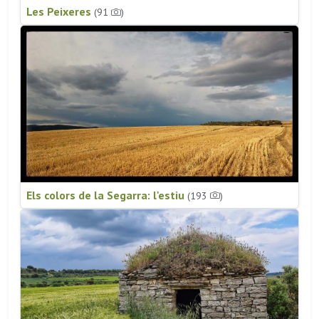
Les Peixeres
(91
)
Els colors de la Segarra: l'estiu
(193
)