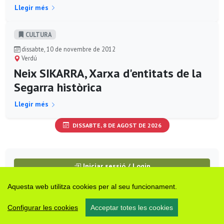
Llegir més
CULTURA
dissabte, 10 de novembre de 2012
Verdú
Neix SIKARRA, Xarxa d'entitats de la
Segarra històrica
Llegir més
DISSABTE, 8 DE AGOST DE 2026
Iniciar sessió / Login
Aquesta web utilitza cookies per al seu funcionament.
Notícies + Llegides
Configurar les cookies
Acceptar totes les cookies
darrer mes