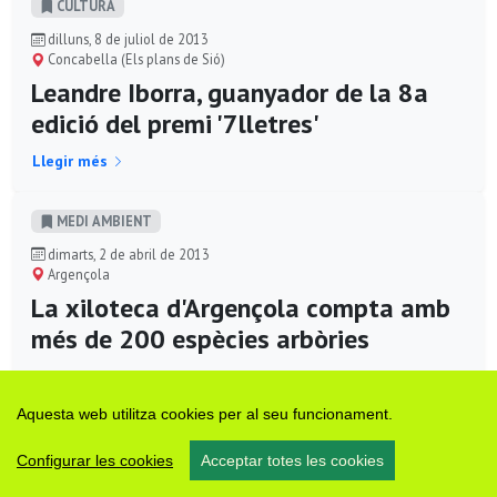
CULTURA
dilluns, 8 de juliol de 2013
Concabella (Els plans de Sió)
Leandre Iborra, guanyador de la 8a
edició del premi '7lletres'
Llegir més
MEDI AMBIENT
dimarts, 2 de abril de 2013
Argençola
La xiloteca d'Argençola compta amb
més de 200 espècies arbòries
Llegir més
Aquesta web utilitza cookies per al seu funcionament.
CULTURA
Configurar les cookies
Acceptar totes les cookies
dimecres, 27 de març de 2013
Cervera