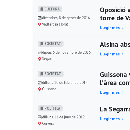
Oposició 
CULTURA
torre de V
divendres, 8 de gener de 2016
Vallferosa (Torà)
Llegir més
Alsina ab
SOCIETAT
dijous, 5 de novembre de 2015
Llegir més
Segarra
Guissona v
SOCIETAT
l'àrea com
dilluns, 10 de febrer de 2014
Guissona
Llegir més
La Segarr
POLÍ­TICA
dilluns, 11 de juny de 2012
Llegir més
Cervera