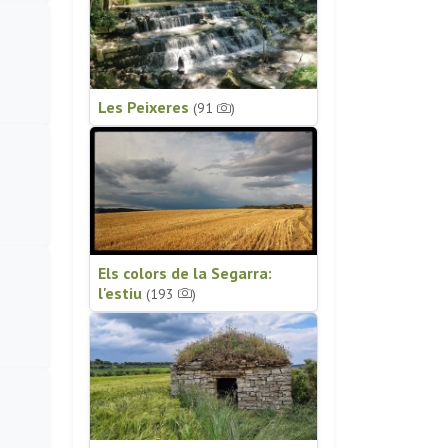
Les Peixeres
(91
)
Els colors de la Segarra:
l'estiu
(193
)