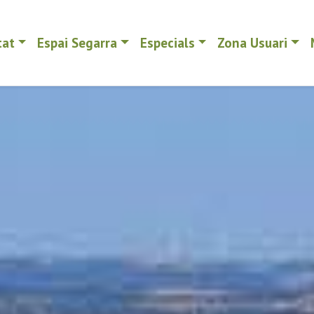
tat
Espai Segarra
Especials
Zona Usuari