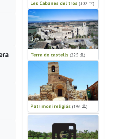
Les Cabanes del tros
(302
)
era
Terra de castells
(225
)
Patrimoni religiós
(196
)