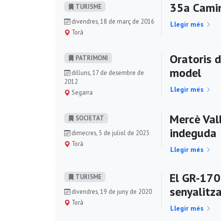
35a Camin
TURISME
divendres, 18 de març de 2016
Llegir més
Torà
Oratoris d
PATRIMONI
model
dilluns, 17 de desembre de
2012
Llegir més
Segarra
Mercè Val
SOCIETAT
indeguda
dimecres, 5 de juliol de 2023
Torà
Llegir més
El GR-170 
TURISME
senyalitz
divendres, 19 de juny de 2020
Torà
Llegir més