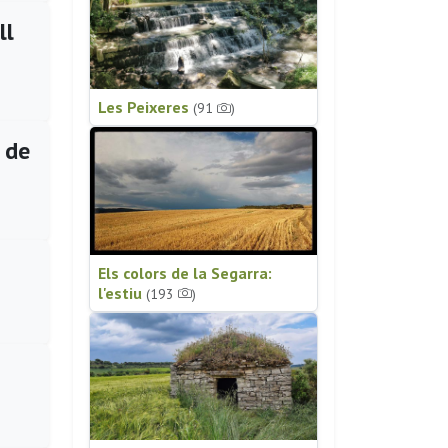
ll
Les Peixeres
(91
)
 de
Els colors de la Segarra:
l'estiu
(193
)