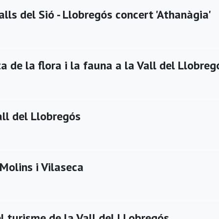
alls del Sió - Llobregós concert 'Athanàgia'
 de la flora i la fauna a la Vall del Llobreg
ll del Llobregós
Molins i Vilaseca
l turisme de la Vall del LLobregós