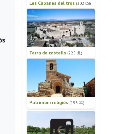
Les Cabanes del tros
(302
)
ós
Terra de castells
(225
)
Patrimoni religiós
(196
)