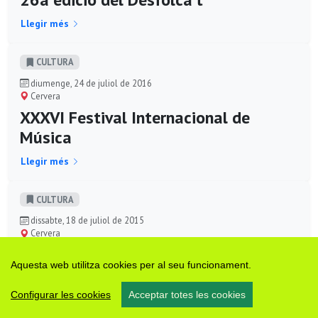
Llegir més
CULTURA
diumenge, 24 de juliol de 2016
Cervera
XXXVI Festival Internacional de
Música
Llegir més
CULTURA
dissabte, 18 de juliol de 2015
Cervera
XXXV Festival Internacional de
Aquesta web utilitza cookies per al seu funcionament.
Música
Configurar les cookies
Acceptar totes les cookies
Llegir més