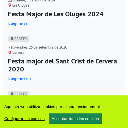
Les Oluges
Festa Major de Les Oluges 2024
Llegir més
FESTES
divendres, 25 de setembre de 2020
Cervera
Festa major del Sant Crist de Cervera
2020
Llegir més
FESTES
dissabte, 6 de setembre de 2014
Aquesta web utilitza cookies per al seu funcionament.
Montmaneu
Festa Major Montmaneu 2014
Configurar les cookies
Acceptar totes les cookies
Llegir més