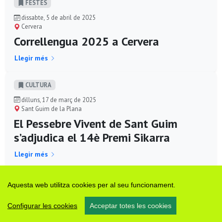
FESTES
dissabte, 5 de abril de 2025
Cervera
Correllengua 2025 a Cervera
Llegir més
CULTURA
dilluns, 17 de març de 2025
Sant Guim de la Plana
El Pessebre Vivent de Sant Guim
s’adjudica el 14è Premi Sikarra
Llegir més
SOCIETAT
Aquesta web utilitza cookies per al seu funcionament.
diumenge, 2 de març de 2025
Cervera
Configurar les cookies
Acceptar totes les cookies
XXV Marxa dels Castells de la