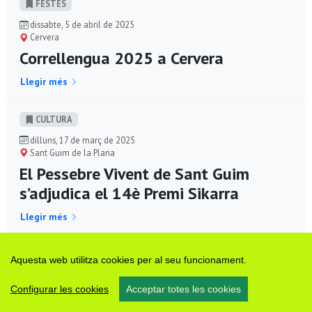
FESTES
dissabte, 5 de abril de 2025
Cervera
Correllengua 2025 a Cervera
Llegir més
CULTURA
dilluns, 17 de març de 2025
Sant Guim de la Plana
El Pessebre Vivent de Sant Guim
s’adjudica el 14è Premi Sikarra
Llegir més
SOCIETAT
Aquesta web utilitza cookies per al seu funcionament.
diumenge, 2 de març de 2025
Cervera
Configurar les cookies
Acceptar totes les cookies
XXV Marxa dels Castells de la