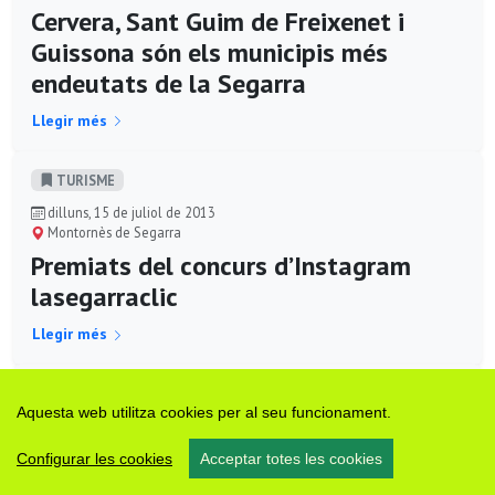
Cervera, Sant Guim de Freixenet i
Guissona són els municipis més
endeutats de la Segarra
Llegir més
TURISME
dilluns, 15 de juliol de 2013
Montornès de Segarra
Premiats del concurs d’Instagram
lasegarraclic
Llegir més
CULTURA
Aquesta web utilitza cookies per al seu funcionament.
dissabte, 4 de maig de 2013
Santa Coloma de Queralt
Configurar les cookies
Acceptar totes les cookies
I trobada d'entitats de la Segarra